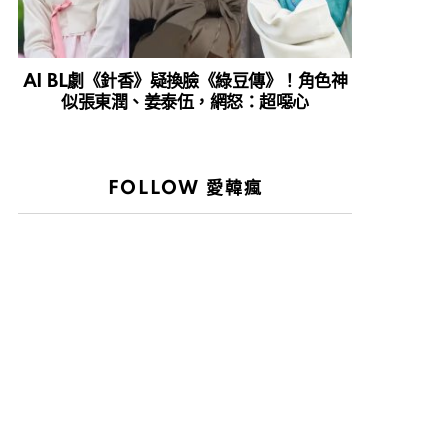
AI BL劇《針香》疑換臉《綠豆傳》！角色神
似張東潤、姜泰伍，網怒：超噁心
FOLLOW 愛韓瘋