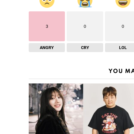
3
0
0
ANGRY
CRY
LOL
YOU MA