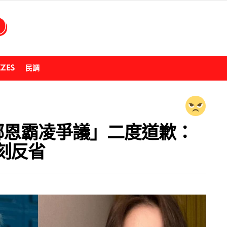
ZZES
民調
李娜恩霸凌爭議」二度道歉：
刻反省