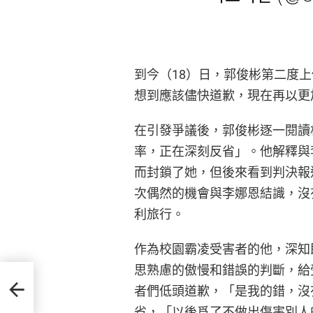
到今（18）日，郭俊彬第二度
想到應該儘快道歉，現在再以更
在引發爭議後，郭俊彬逐一閱讀
率，正在深刻反省」。他解釋與
而封鎖了她，但後來看到判決報
次偶然的機會與李娜恩結識，沒
利旅行。
作為校園霸凌受害者的他，深知
思熟慮的傲慢和錯誤的判斷，給
歌手志
者們低頭道歉，「是我的錯，沒
省，「以後爲了不做出傷害別人