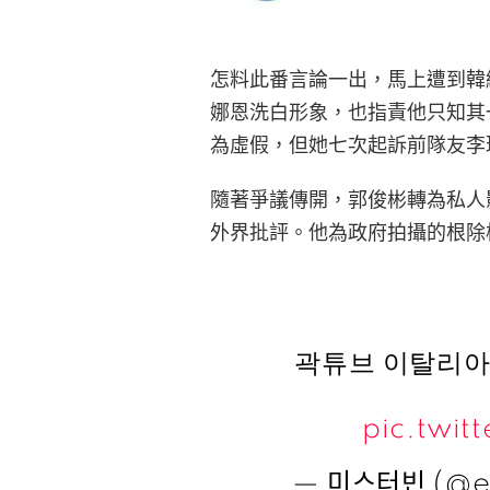
怎料此番言論一出，馬上遭到韓
娜恩洗白形象，也指責他只知其
為虛假，但她七次起訴前隊友李
隨著爭議傳開，郭俊彬轉為私人
外界批評。他為政府拍攝的根除
곽튜브 이탈리아
pic.twi
— 미스터빈 (@e