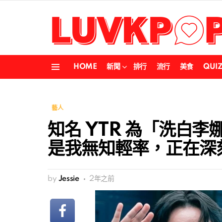
HOME
新聞
排行
流行
美食
QUI
Menu
藝人
知名 YTR 為「洗白
是我無知輕率，正在深
by
Jessie
2年之前