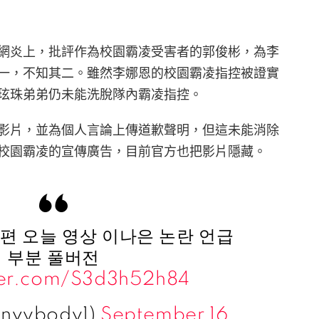
網炎上，批評作為校園霸凌受害者的郭俊彬，為李
一，不知其二。雖然李娜恩的校園霸凌指控被證實
玹珠弟弟仍未能洗脫隊內霸凌指控。
影片，並為個人言論上傳道歉聲明，但這未能消除
校園霸凌的宣傳廣告，目前官方也把影片隱藏。
편 오늘 영상 이나은 논란 언급
부분 풀버전
tter.com/S3d3h52h84
nvybody1)
September 16,