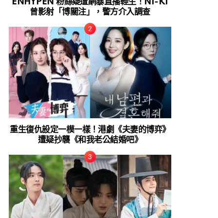
ENHYPEN 粉絲疑遭網暴直播輕生！NI-KI
曾影射「博關注」，警方介入調查
重生復仇設定一模一樣！港劇《夫妻的博弈》
遭疑抄襲《和我老公結婚吧》