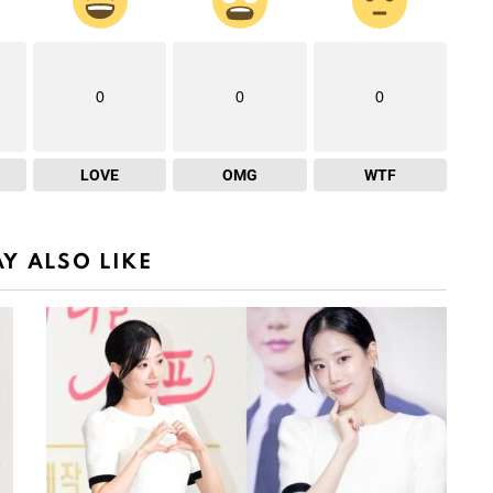
0
0
0
LOVE
OMG
WTF
Y ALSO LIKE