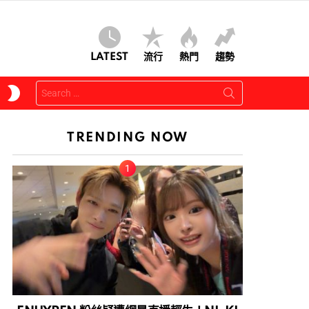
LATEST
流行
熱門
趨勢
Search
SWITCH
for:
SKIN
TRENDING NOW