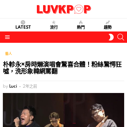
LATEST
流行
熱門
趨勢
S
SWITC
SKIN
Menu
藝人
朴軫永×房時爀演唱會驚喜合體！粉絲驚愕狂
噓，洗形象韓網罵翻
by
Luci
2年之前