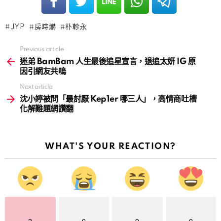
JYP
房時爀
朴軫永
Previous article
See
more
迷弟 BamBam 人生最後追星宣言，退追太妍 IG 原
因引網友共嗚
Next article
沈小婷被問「最討厭 Kep1er 哪三人」，高情商吐槽
化解難題網讚翻
WHAT'S YOUR REACTION?