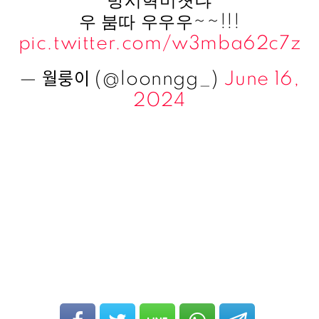
방시혁미쳣냐
우 붐따 우우우~~!!!
pic.twitter.com/w3mba62c7z
— 월룽이 (@loonngg_)
June 16,
2024