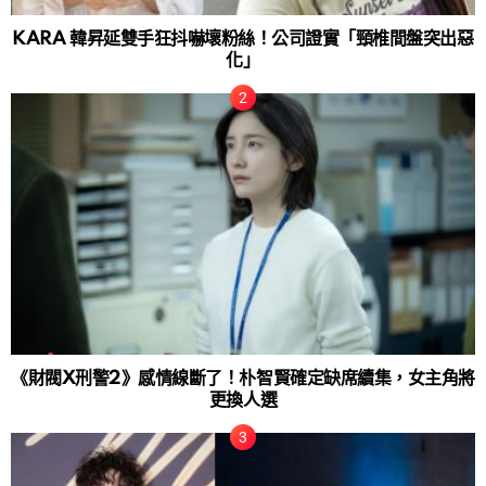
KARA 韓昇延雙手狂抖嚇壞粉絲！公司證實「頸椎間盤突出惡
化」
《財閥X刑警2》感情線斷了！朴智賢確定缺席續集，女主角將
更換人選