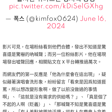
pic.twitter.com/kDiSe1GXhg
— 폭스 (@kimfox0624)
June 16,
2024
影片可見，在場粉絲看到他們合體，發出不知道是驚
喜還是驚嚇的吶喊聲；而另一位粉絲影片，他在場現
場發出噓聲回應，相關貼文在 X 平台轉推過萬次。
而網友們的第一反應是「他為什麼會在這出現」，疑
似藉著演唱會洗形象，紛紛留言「看來是因爲知道捱
罵，所以想改變形象啊，做了以前沒做過的事情
啊」、「這就是沒有需求的供給嗎？ 」、「真是個了
不起的人啊（貶義）」、「那喊聲不知是驚喜還是驚
愕」、「有人差點被輿論活埋，卻有人在慶典上拿着