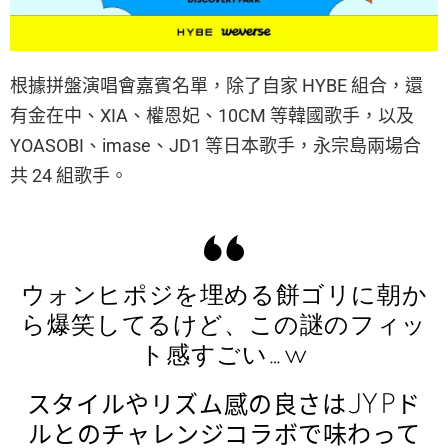
根據拼盤演唱會嘉賓名單，除了自家 HYBE 組合，還
有金在中、XIA、權恩妃、10CM 等韓國歌手，以及
YOASOBI、imase、JD1 等日本歌手，永宗島兩場合
共 24 組歌手。
ウォンヒポジを埋める餅ゴリに朝か
ら爆笑してるけど、この謎のフィッ
ト感すごい…w
スタイルやリズム感の良さはJYPド
ルとのチャレンジコラボで味わって