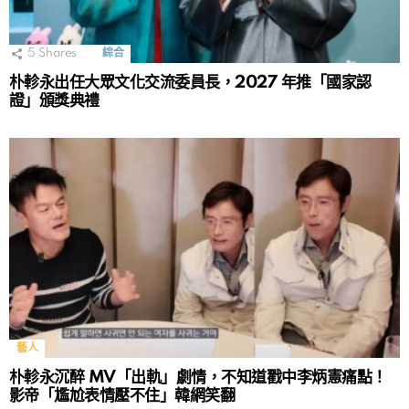
5
Shares
綜合
朴軫永出任大眾文化交流委員長，2027 年推「國家認
證」頒獎典禮
藝人
朴軫永沉醉 MV「出軌」劇情，不知道戳中李炳憲痛點！
影帝「尷尬表情壓不住」韓網笑翻