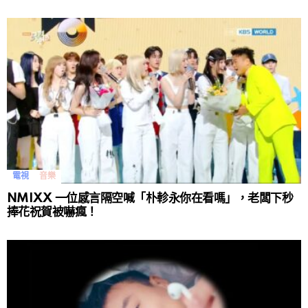
電視
音樂
NMIXX 一位感言隔空喊「朴軫永你在看嗎」，老闆下秒
捧花祝賀被嚇瘋！