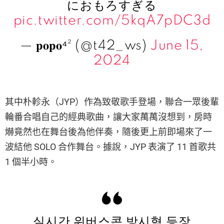
におもろすぎる
pic.twitter.com/5kqA7pDC3d
— 𝐩𝐨𝐩𝐨⁴² (@t42_ws)
June 15,
2024
其中朴軫永（JYP）作為致敬歌手登場，聯合一眾後輩
輪番合唱自己的經典歌曲，讓大家萬萬沒想到，房時
爀竟然也在舞台後為他伴奏，隨後更上前即場來了一
波結他 SOLO 合作舞台。據說，JYP 表演了 11 首歌共
1 個半小時。
실시간 위버스콘 방시혁 등장