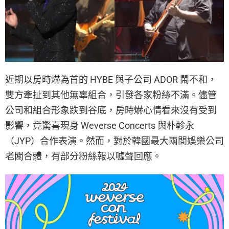
近期以房時爀為首的 HYBE 與子公司 ADOR 鬧不和，
雙方牽扯到其他無辜組合，引發各家粉絲不滿。儘管
公司和組合形象跌到谷底，房時爀心情看來沒有受到
影響，竟驚喜現身 Weverse Concerts 與朴軫永
（JYP）合作表演。然而，對於韓國最大兩間娛樂公司
老闆合體，有部分粉絲報以噓聲回應。