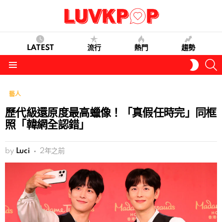
LATEST
流行
熱門
趨勢
S
SWITC
SKIN
Menu
藝人
歷代級還原度最高蠟像！「真假任時完」同框
照「韓網全認錯」
by
Luci
2年之前