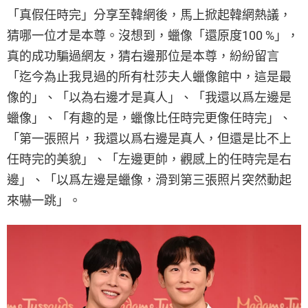
「真假任時完」分享至韓網後，馬上掀起韓網熱議，
猜哪一位才是本尊。沒想到，蠟像「還原度100 %」，
真的成功騙過網友，猜右邊那位是本尊，紛紛留言
「迄今為止我見過的所有杜莎夫人蠟像館中，這是最
像的」、「以為右邊才是真人」、「我還以爲左邊是
蠟像」、「有趣的是，蠟像比任時完更像任時完」、
「第一張照片，我還以爲右邊是真人，但還是比不上
任時完的美貌」、「左邊更帥，觀感上的任時完是右
邊」、「以爲左邊是蠟像，滑到第三張照片突然動起
來嚇一跳」。