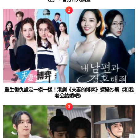
重生復仇設定一模一樣！港劇《夫妻的博弈》遭疑抄襲《和我
老公結婚吧》