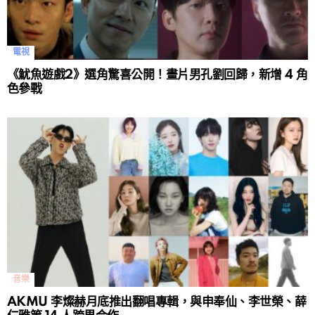
電視
《魷魚遊戲2》選角驚喜公開！畫片男孔劉回歸，新增 4 角
色參戰
音樂
AKMU 李燦赫月底推出翻唱專輯，與申奉仙、李世榮、薛