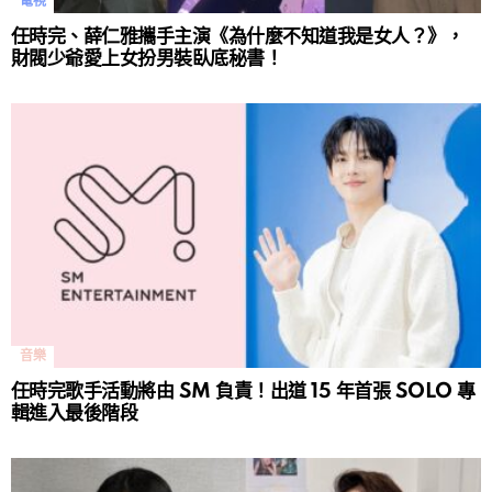
電視
任時完、薛仁雅攜手主演《為什麼不知道我是女人？》，
財閥少爺愛上女扮男裝臥底秘書！
音樂
任時完歌手活動將由 SM 負責！出道 15 年首張 SOLO 專
輯進入最後階段