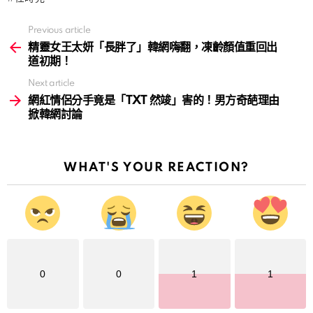
Previous article
See
more
精靈女王太妍「長胖了」韓網嗨翻，凍齡顏值重回出
道初期！
Next article
網紅情侶分手竟是「TXT 然竣」害的！男方奇葩理由
掀韓網討論
WHAT'S YOUR REACTION?
0
0
1
1