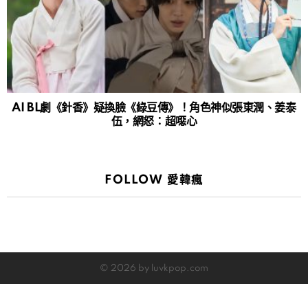
AI BL劇《針香》疑換臉《綠豆傳》！角色神似張東潤、姜泰
伍，網怒：超噁心
FOLLOW 愛韓瘋
© 2026 by luvkpop.com
Home