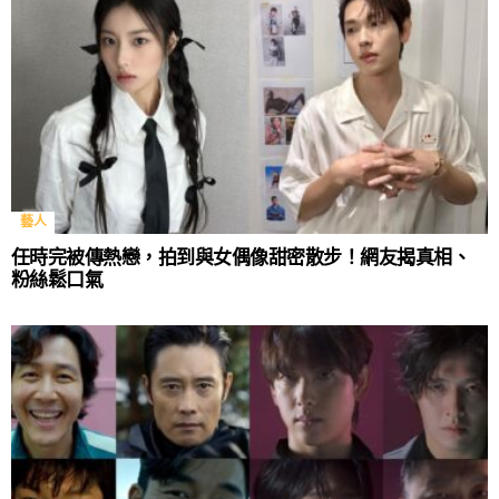
藝人
任時完被傳熱戀，拍到與女偶像甜密散步！網友揭真相、
粉絲鬆口氣