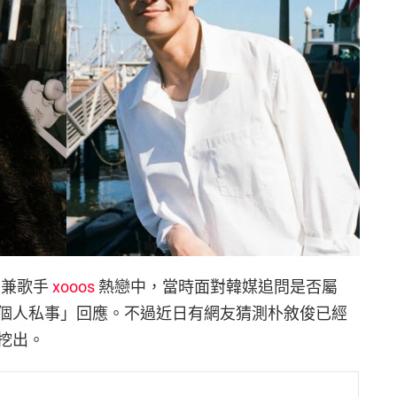
R 兼歌手
xooos
熱戀中，當時面對韓媒追問是否屬
個人私事」回應。不過近日有網友猜測朴敘俊已經
挖出。