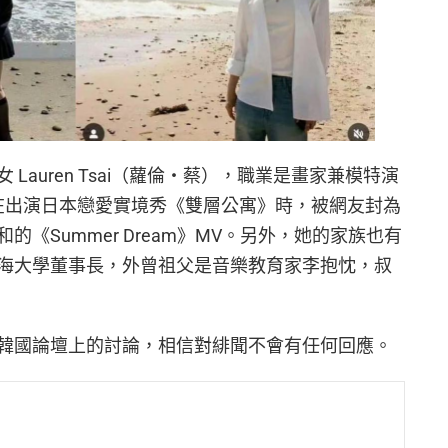
Lauren Tsai（蘿倫・蔡），職業是畫家兼模特演
粉絲，在出演日本戀愛實境秀《雙層公寓》時，被網友封為
《Summer Dream》MV。另外，她的家族也有
海大學董事長，外曾祖父是音樂教育家李抱忱，叔
韓國論壇上的討論，相信對緋聞不會有任何回應。