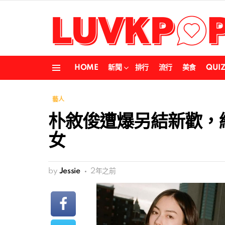
HOME
新聞
排行
流行
美食
QUI
Menu
藝人
朴敘俊遭爆另結新歡，緋
女
by
Jessie
2年之前