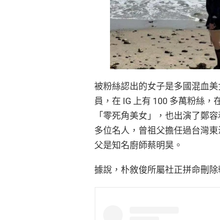
被粉絲認出的女子是多國混血美女 
員，在 IG 上有 100 多萬
「零死角美女」，也出演了鄭容和的
多位名人，曾祖父擔任過台灣東
父是知名廚師蔡明昊。
據說，朴敘俊所屬社正拼命刪除