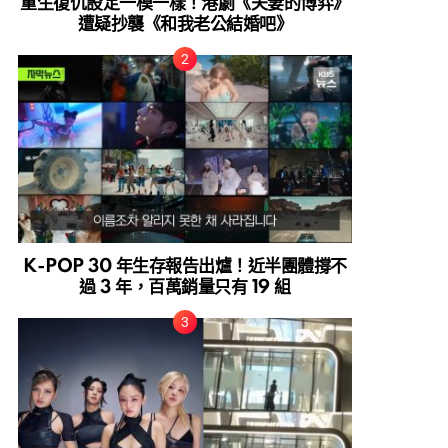
重生復仇設定一模一樣！港劇《夫妻的博弈》
遭疑抄襲《和我老公結婚吧》
K-POP 30 年生存報告出爐！近半團體撐不
過 3 年，百萬銷量只有 19 組