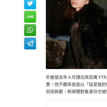
朴敘俊去年 6 月爆出與百萬 YT
實，他不願多說並以「這是我的
另結新歡，新緋聞對象身份也被