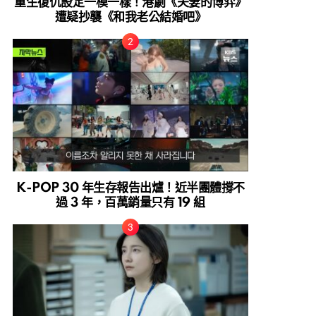
重生復仇設定一模一樣！港劇《夫妻的博弈》
遭疑抄襲《和我老公結婚吧》
K-POP 30 年生存報告出爐！近半團體撐不
過 3 年，百萬銷量只有 19 組