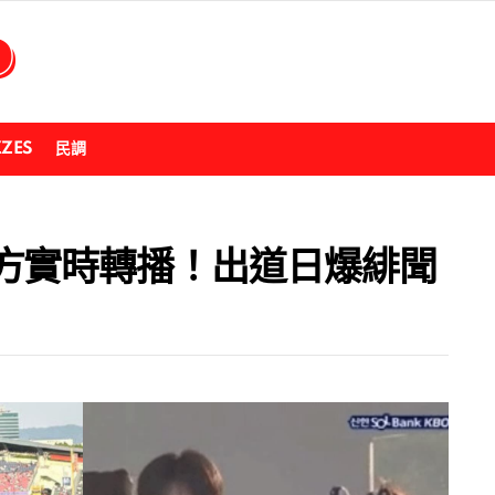
ZZES
民調
方實時轉播！出道日爆緋聞