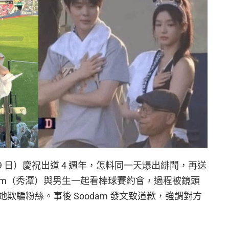
前（19 日）慶祝出道 4 週年，怎料同一天爆出緋聞，再送
dam（秀潭）與男生一起看棒球賽約會，過程被鏡頭
欺騙粉絲。事後 Soodam 發文致道歉，強調對方