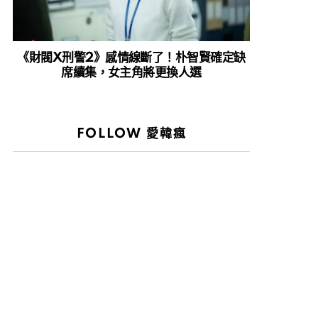
《財閥X刑警2》感情線斷了！朴智賢確定缺
席續集，女主角將更換人選
FOLLOW 愛韓瘋