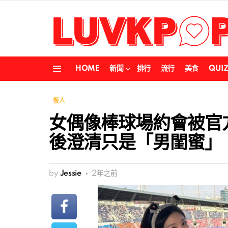
HOME
新聞
排行
流行
美食
QUI
Menu
藝人
女偶像棒球場約會被官
後澄清只是「男閨蜜」
by
Jessie
2年之前