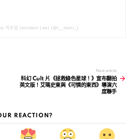
by 이수담 (soodam Lee) (@l__dami_)
Next article
科幻 Cult 片《拯救綠色星球！》宣布翻拍
英文版！艾瑪史東與《可憐的東西》導演六
度聯手
OUR REACTION?