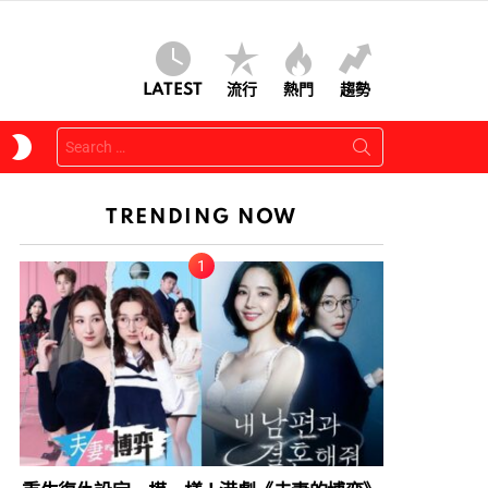
LATEST
流行
熱門
趨勢
Search
SWITCH
for:
SKIN
TRENDING NOW