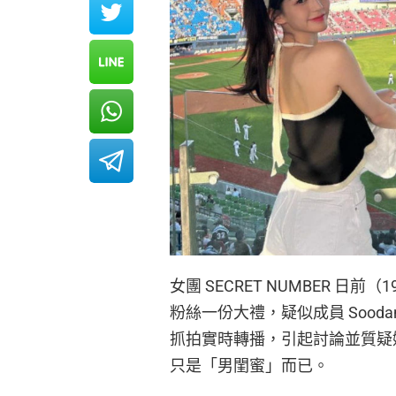
女團 SECRET NUMBER 日
粉絲一份大禮，疑似成員 Soo
抓拍實時轉播，引起討論並質疑她
只是「男閨蜜」而已。