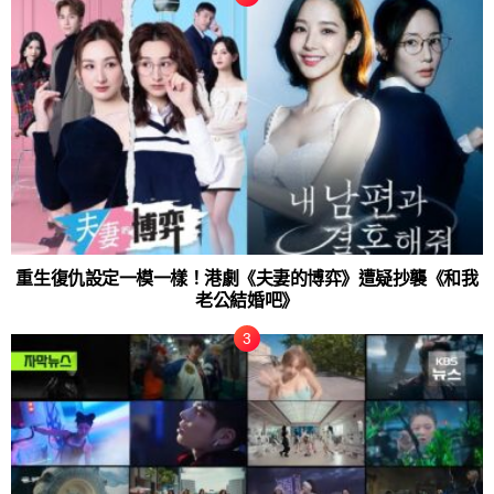
重生復仇設定一模一樣！港劇《夫妻的博弈》遭疑抄襲《和我
老公結婚吧》