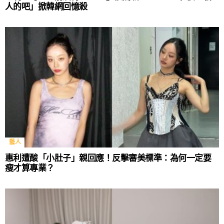
人的吧」掀韓網回憶殺
藝人
惠利遭酸「小肚子」親回應！反擊審美標準：為何一定要
瘦才算專業？