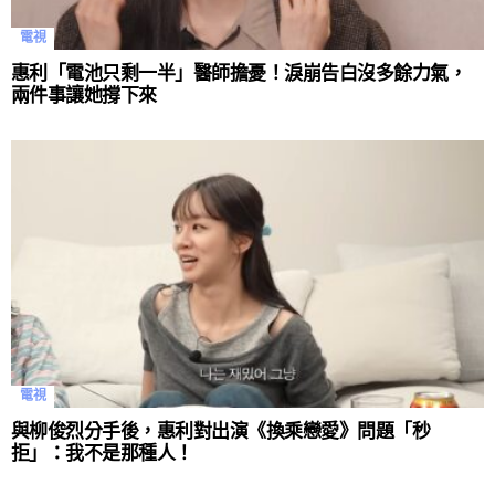
電視
惠利「電池只剩一半」醫師擔憂！淚崩告白沒多餘力氣，
兩件事讓她撐下來
電視
與柳俊烈分手後，惠利對出演《換乘戀愛》問題「秒
拒」：我不是那種人！