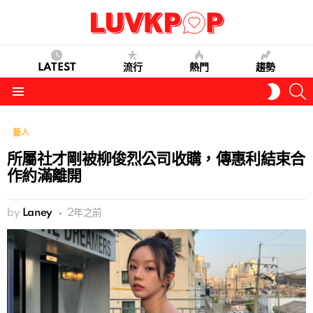
LATEST
流行
熱門
趨勢
S
SWITC
SKIN
Menu
藝人
所屬社才剛被柳俊烈公司收購，傳惠利結束合
作約滿離開
by
Laney
2年之前