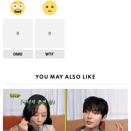
0
0
OMG
WTF
YOU MAY ALSO LIKE