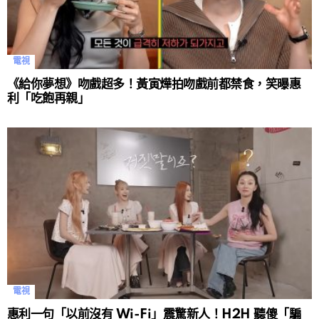
電視
《給你夢想》吻戲超多！黃寅燁拍吻戲前都禁食，笑曝惠
利「吃飽再親」
電視
惠利一句「以前沒有 Wi-Fi」震驚新人！H2H 聽傻「騙