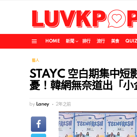
HOME
新聞
排行
流行
美食
QUI
Menu
藝人
STAYC 空白期集中
憂！韓網無奈道出「小
by
Laney
2年之前