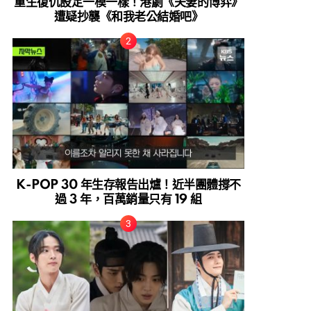
重生復仇設定一模一樣！港劇《夫妻的博弈》
遭疑抄襲《和我老公結婚吧》
K-POP 30 年生存報告出爐！近半團體撐不
過 3 年，百萬銷量只有 19 組