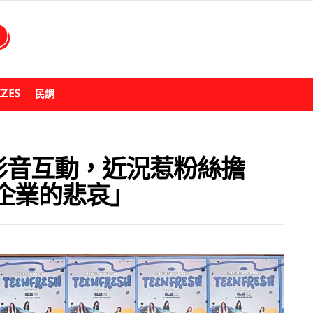
ZZES
民調
短影音互動，近況惹粉絲擔
企業的悲哀」