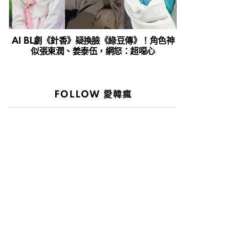
AI BL劇《針香》疑換臉《綠豆傳》！角色神
似張東潤、姜泰伍，網怒：超噁心
FOLLOW 愛韓瘋