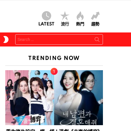
LATEST
流行
熱門
趨勢
Search
SWITCH
for:
SKIN
TRENDING NOW