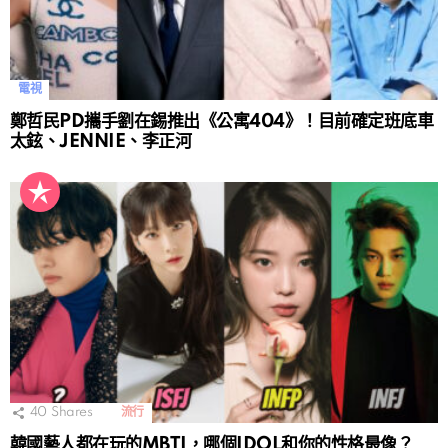
電視
鄭哲民PD攜手劉在錫推出《公寓404》！目前確定班底車
太鉉、JENNIE、李正河
40
Shares
流行
韓國藝人都在玩的MBTI，哪個IDOL和你的性格最像？