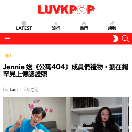
LATEST
流行
熱門
趨勢
S
SWITC
SKIN
Menu
藝人
Jennie 送《公寓404》成員們禮物，劉在錫
罕見上傳認證照
by
Luci
2年之前