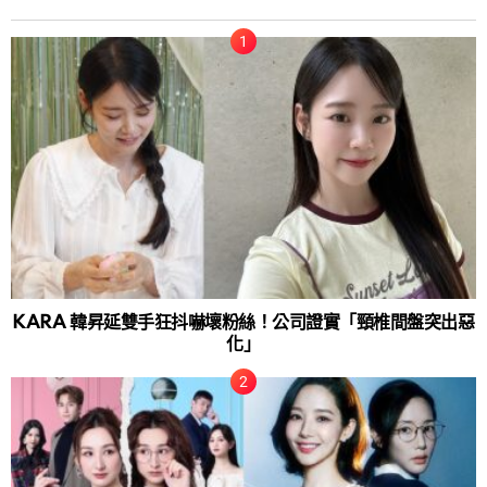
KARA 韓昇延雙手狂抖嚇壞粉絲！公司證實「頸椎間盤突出惡
化」