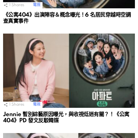
1
Shares
電視
《公寓404》出演陣容＆概念曝光！6 名居民穿越時空調
查真實事件
1
Shares
電視
Jennie 暫別綜藝原因曝光，與收視低迷有關？！《公寓
404》PD 發文反駁韓媒