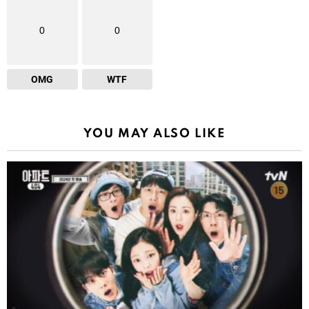
0
0
OMG
WTF
YOU MAY ALSO LIKE