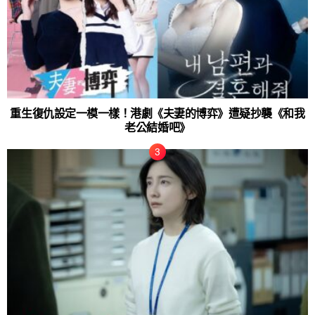
重生復仇設定一模一樣！港劇《夫妻的博弈》遭疑抄襲《和我
老公結婚吧》