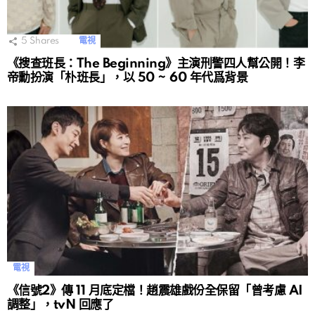
5
Shares
電視
《搜查班長：The Beginning》主演刑警四人幫公開！李
帝勳扮演「朴班長」，以 50 ~ 60 年代爲背景
電視
《信號2》傳 11 月底定檔！趙震雄戲份全保留「曾考慮 AI
調整」，tvN 回應了