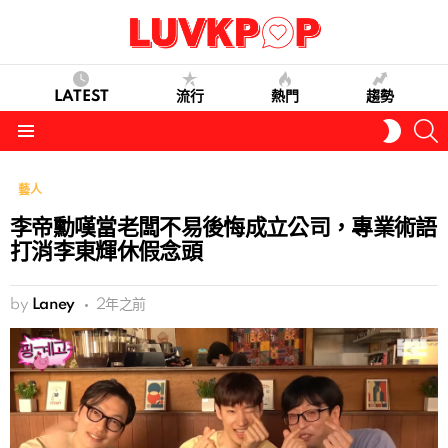
LATEST
流行
熱門
趨勢
S
SWITC
SKIN
Menu
藝人
李帝勳嘆當老闆不易後悔成立公司，專業術語
打消李東輝休假念頭
by
Laney
2年之前