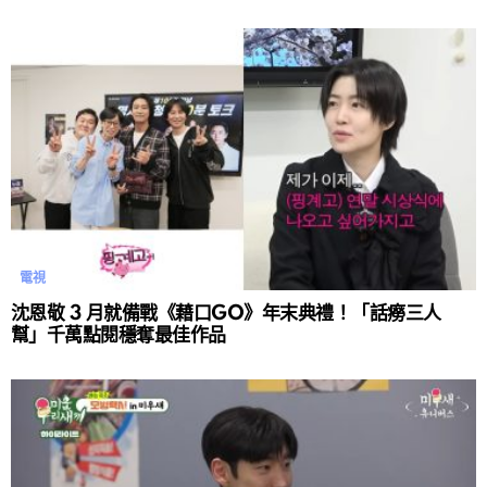
電視
沈恩敬 3 月就備戰《藉口GO》年末典禮！「話癆三人
幫」千萬點閱穩奪最佳作品