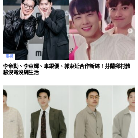
電視
李帝勳、李東輝、車銀優、郭東延合作新綜！芬蘭鄉村體
驗沒電沒網生活