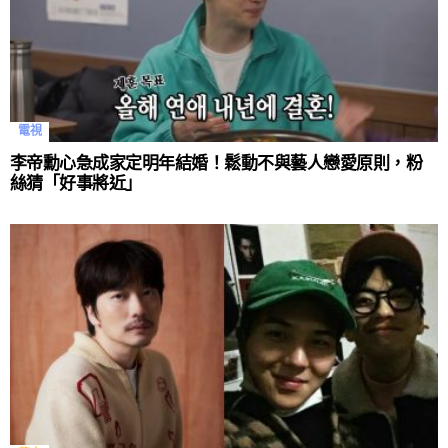
電視
李帝勳心急成家定明年結婚！鬆動不與藝人戀愛原則，粉
絲猜「好事將近」