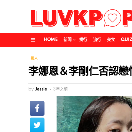
HOME
新聞
排行
流行
美食
QUI
Menu
藝人
李娜恩＆李剛仁否認戀
by
Jessie
3年之前