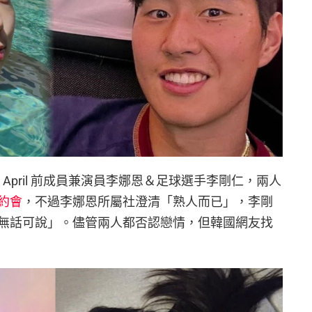
，April 前成員兼演員李娜恩＆足球選手李剛仁，兩人
約會
，不過李娜恩所屬社澄清「熟人而已」，李剛
無話可說」。儘管兩人都否認戀情，但韓國網友找