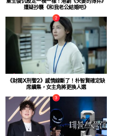
重生復仇設定一模一樣！港劇《夫妻的博弈》
遭疑抄襲《和我老公結婚吧》
《財閥X刑警2》感情線斷了！朴智賢確定缺
席續集，女主角將更換人選