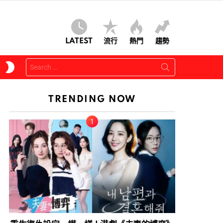
LATEST
流行
熱門
趨勢
Search
SWITCH
for:
SKIN
TRENDING NOW