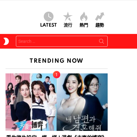
LATEST
流行
熱門
趨勢
Search
SWITCH
for:
SKIN
TRENDING NOW