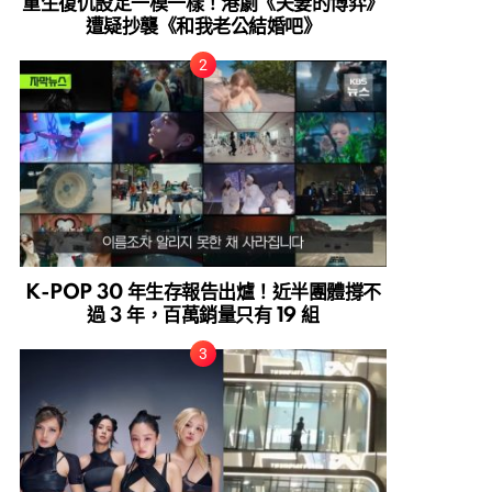
重生復仇設定一模一樣！港劇《夫妻的博弈》
遭疑抄襲《和我老公結婚吧》
K-POP 30 年生存報告出爐！近半團體撐不
過 3 年，百萬銷量只有 19 組