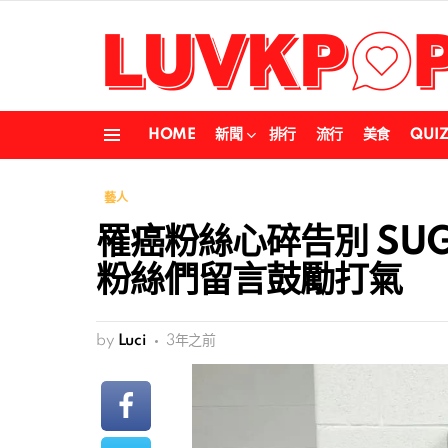
HOME
新聞
排行
流行
美食
QUI
Menu
藝人
罹癌粉絲心碎告別 SU
粉絲們留言鼓勵打氣
by
Luci
3年之前