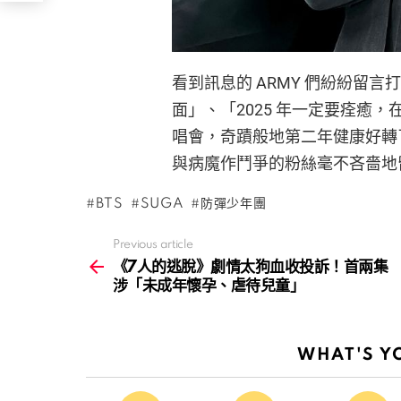
看到訊息的 ARMY 們紛紛留言
面」、「2025 年一定要痊癒
唱會，奇蹟般地第二年健康好轉
與病魔作鬥爭的粉絲毫不吝嗇地
BTS
SUGA
防彈少年團
Previous article
See
more
《7人的逃脫》劇情太狗血收投訴！首兩集
涉「未成年懷孕、虐待兒童」
WHAT'S Y