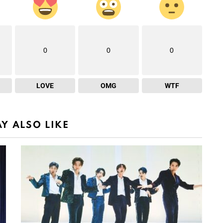
0
0
0
LOVE
OMG
WTF
Y ALSO LIKE