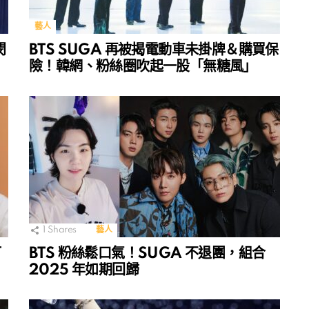
藝人
閔
BTS SUGA 再被揭電動車未掛牌＆購買保
險！韓網、粉絲圈吹起一股「無糖風」
1
Shares
藝人
打
BTS 粉絲鬆口氣！SUGA 不退團，組合
2025 年如期回歸