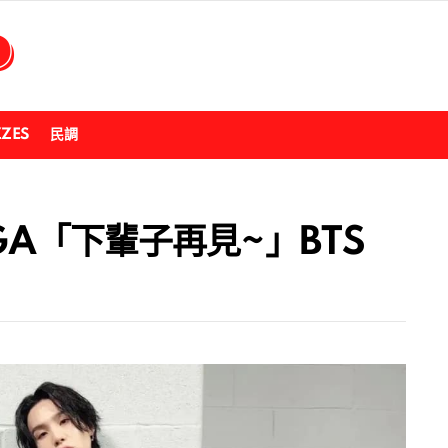
ZZES
民調
GA「下輩子再見~」BTS