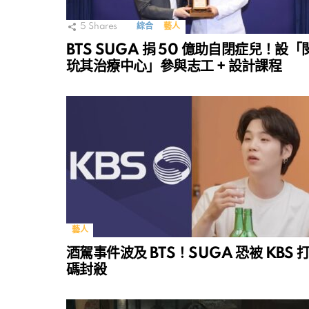
5
Shares
綜合
藝人
BTS SUGA 捐 50 億助自閉症兒！設「
玧其治療中心」參與志工 + 設計課程
藝人
酒駕事件波及 BTS！SUGA 恐被 KBS 
碼封殺