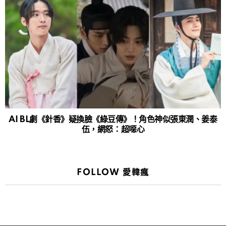
AI BL劇《針香》疑換臉《綠豆傳》！角色神似張東潤、姜泰
伍，網怒：超噁心
FOLLOW 愛韓瘋