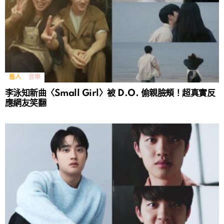
藝人
音樂
李泳知新曲〈Small Girl〉被 D.O. 偷親臉頰！超真實反
應網友笑翻