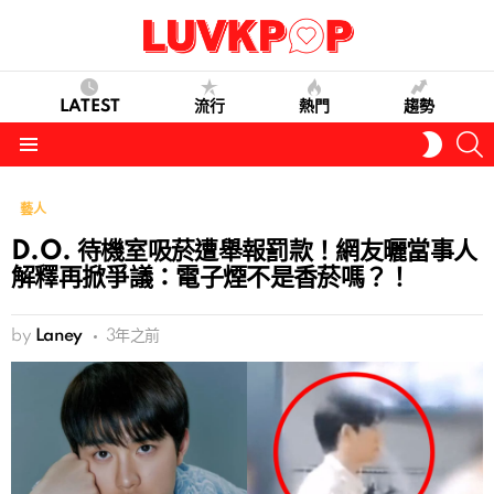
LATEST
流行
熱門
趨勢
S
SWITC
SKIN
Menu
藝人
D.O. 待機室吸菸遭舉報罰款！網友曬當事人
解釋再掀爭議：電子煙不是香菸嗎？！
by
Laney
3年之前