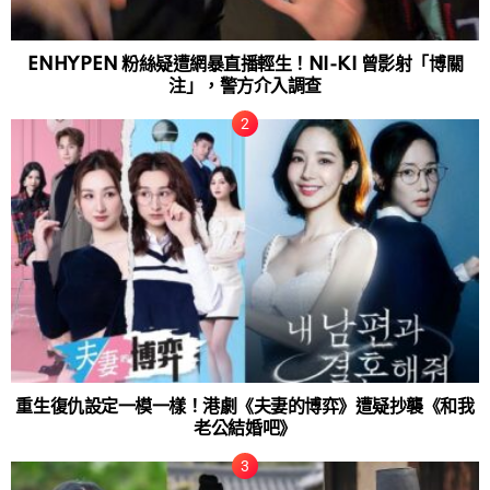
ENHYPEN 粉絲疑遭網暴直播輕生！NI-KI 曾影射「博關
注」，警方介入調查
重生復仇設定一模一樣！港劇《夫妻的博弈》遭疑抄襲《和我
老公結婚吧》