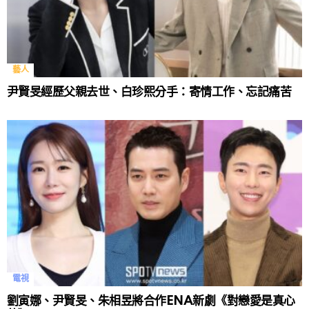
藝人
尹賢旻經歷父親去世、白珍熙分手：寄情工作、忘記痛苦
電視
劉寅娜、尹賢旻、朱相昱將合作ENA新劇《對戀愛是真心