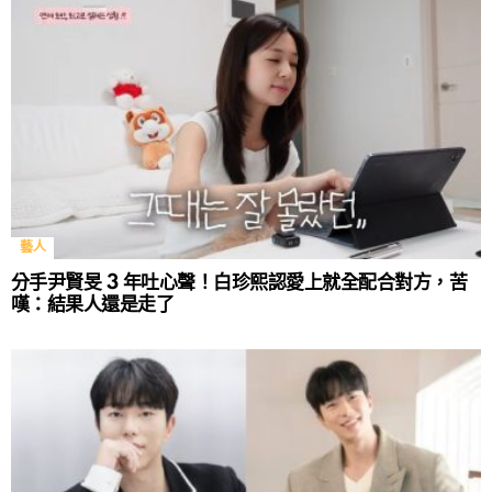
藝人
分手尹賢旻 3 年吐心聲！白珍熙認愛上就全配合對方，苦
嘆：結果人還是走了