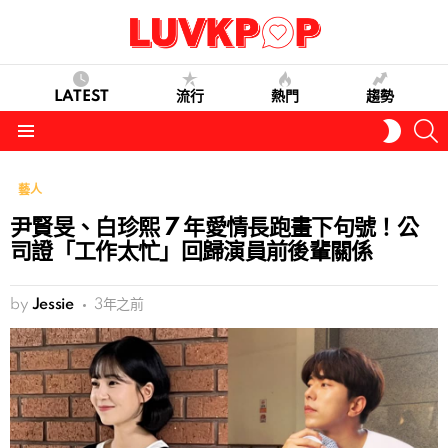
LATEST
流行
熱門
趨勢
S
SWITC
SKIN
Menu
藝人
尹賢旻、白珍熙 7 年愛情長跑畫下句號！公
司證「工作太忙」回歸演員前後輩關係
by
Jessie
3年之前