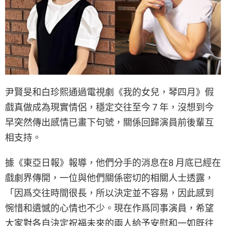
尹賢旻和白珍熙通過電視劇《我的女兒，琴四月》假
戲真做成為現實情侶，穩定交往至今 7 年，沒想到今
早突然傳出感情已畫下句號，關係回歸演員前後輩互
相支持。
據《東亞日報》報導，他們分手的消息在8 月底已經在
戲劇界傳開，一位與他們關係密切的相關人士透露，
「因爲交往時間很長，所以決定並不容易，因此感到
惋惜和遺憾的心情也不少。現在作爲同事演員，希望
大家對各自決定祝福未來的兩人給予安慰和一如既往