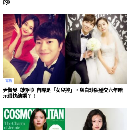
的》
電視
尹賢旻《超回》自曝是「女兒控」，與白珍熙穩交六年暗
示很快結婚？！