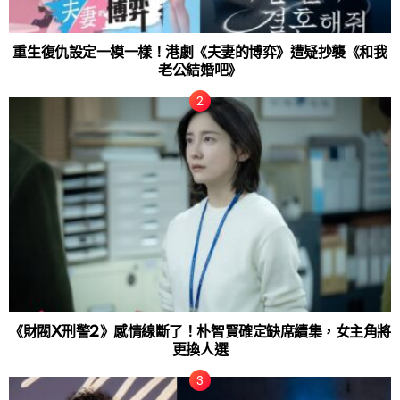
重生復仇設定一模一樣！港劇《夫妻的博弈》遭疑抄襲《和我
老公結婚吧》
《財閥X刑警2》感情線斷了！朴智賢確定缺席續集，女主角將
更換人選