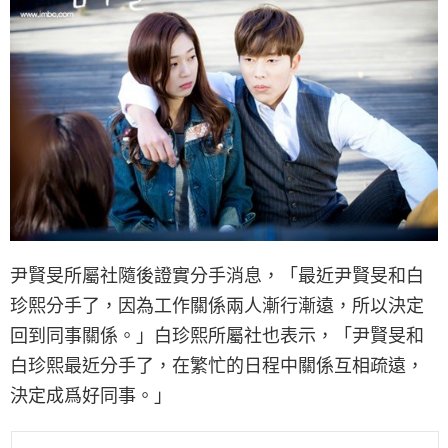
尹賢旻所屬社隨後證實分手消息，「最近尹賢旻和白
珍熙分手了，因為工作關係兩人漸行漸遠，所以決定
回到同事關係。」白珍熙所屬社也表示，「尹賢旻和
白珍熙最近分手了，在繁忙的日程中關係互相疏遠，
決定成爲好同事。」