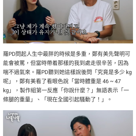
羅PD問起人生中最胖的時候是多重，鄭有美先聲明可
能會被罵，但當時帶着那樣的我到處走很辛苦，因為
喘不過氣來。羅PD聽到她這樣說後問「究竟是多少 kg
呢」，鄭有美看了看眼色說「當時體重是 46 ~ 47
kg」，製作組第一反應「你說什麼？」無語表示「一
條腿的重量」、「現在全國引起騷動了！」。