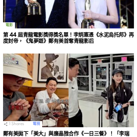
電影
第 44 屆青龍電影獎得獎名單！李炳憲憑《水泥烏托邦》再
度封帝，《鬼夢遊》鄭有美首奪青龍影后
1
Shares
電視
鄭有美拋下「美大」與廉晶雅合作《一日三餐》！「李瑞