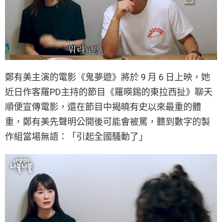
鄭有美主演的電影《鬼夢遊》將於 9 月 6 日上映，她
近日作客羅PD主持的節目《羅暎錫的東拉西扯》聊天
順便宣傳電影，還在節目中揭曉有史以來最重的體
重，鄭有美先聲明公開後可能會被罵，聽到數字的製
作組當場無語：「引起全國騷動了」