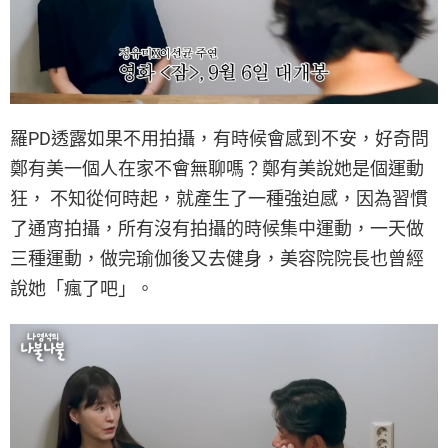
羅PD透露如果不用拍攝，有時候會感到不安，好奇問
鄭有美一個人在家不會無聊嗎？鄭有美說她是個運動
狂， 不知從何時起，就產生了一種強迫感，因為習慣
了通宵拍攝，所有沒有拍攝的時候集中運動，一天做
三種運動，做完瑜伽後又去健身，美容院院長也曾經
說她「瘋了吧」。