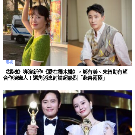
電視
《還魂》導演新作《愛在獨木橋》，鄭有美、朱智勛有望
合作演戀人！選角消息討論超熱烈「悲喜兩極」