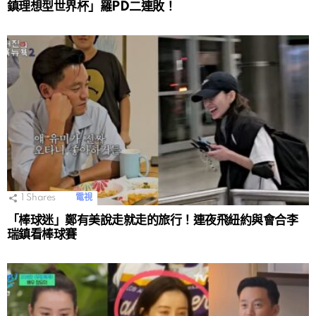
鎮理想型世界杯」羅PD二連敗！
1
Shares
電視
「棒球迷」鄭有美說走就走的旅行！連夜飛紐約與會合李
瑞鎮看棒球賽