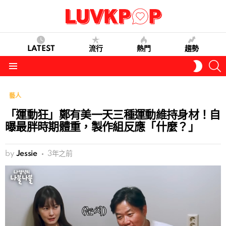
LATEST
流行
熱門
趨勢
S
SWITC
SKIN
Menu
藝人
「運動狂」鄭有美一天三種運動維持身材！自
曝最胖時期體重，製作組反應「什麼？」
by
Jessie
3年之前