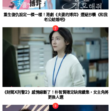
重生復仇設定一模一樣！港劇《夫妻的博弈》遭疑抄襲《和我
老公結婚吧》
《財閥X刑警2》感情線斷了！朴智賢確定缺席續集，女主角將
更換人選