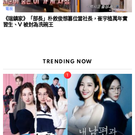
電視
《瑞鎮家》「部長」朴敘俊想篡位當社長，崔宇植萬年實
習生、V 被封為洗碗王
TRENDING NOW