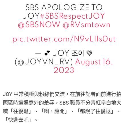
SBS APOLOGIZE TO
JOY
#SBSRespectJOY
@SBSNOW
@RVsmtown
pic.twitter.com/N9vLIIs0ut
— 💕 JOY 조이 💚
(@JOYVN_RV)
August 16,
2023
JOY 平常積極與粉絲們交流，在前往記者面前進行拍
照區時遭遇意外的羞辱，SBS 職員不分青紅皁白地大
喊「往後退」、「啊，讓開」、「都說了往後退」、
「快進去吧」。