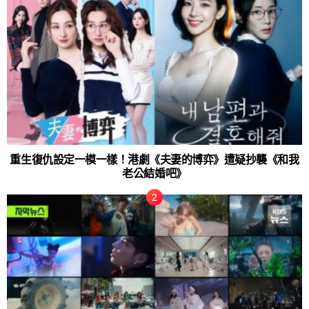
重生復仇設定一模一樣！港劇《夫妻的博弈》遭疑抄襲《和我
老公結婚吧》