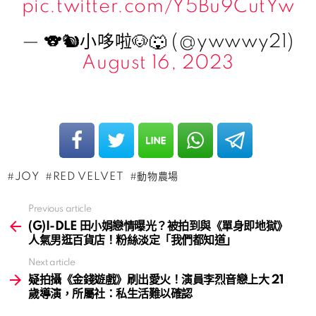
pic.twitter.com/Y5Bu9CutYw
— 🐨🐿小哆啦🐶🐺 (@ywwwy21)
August 16, 2023
JOY
RED VELVET
動物農場
Previous article
See
more
(G)I-DLE 田小娟戀情曝光？被拍到與《單身即地獄》
人氣男逛百貨店！粉絲淡定「我們都知道」
Next article
疑拍攝《金錢遊戲》刷出愛火！演員李烈音戀上大 21
歲導演，所屬社：私生活難以確認