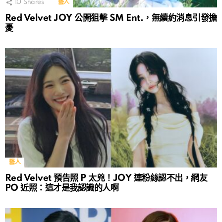
10
Shares
藝人
Red Velvet JOY 公開狙擊 SM Ent.，無續約消息引發擔
憂
藝人
Red Velvet 預告照 P 太兇！JOY 連粉絲認不出，網友
PO 近照：這才是我認識的人啊