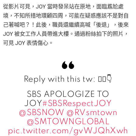
從影片可見，JOY 當時發呆站在原地，面臨尷尬處
境，不知所措地環顧四周，可能在疑惑應該不是對自
己著喊吧？！此後，職員還繼續高喊「後退」，後來
JOY 被女工作人員帶進大樓。通過粉絲拍下的照片，
可見 JOY 表情傷心。
Reply with this tw: 🙅‍♀️👇
SBS APOLOGIZE TO
JOY
#SBSRespectJOY
@SBSNOW
@RVsmtown
@SMTOWNGLOBAL
pic.twitter.com/gvWJQhXwh