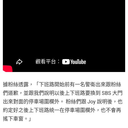
據粉絲透露，「下班路開始前有一名警衛出來跟粉絲
們道歉，並跟我們說明以後上下班路要換到 SBS 大門
出來對面的停車場圍欄外。 粉絲們跟 Joy 說明後，也
約定好之後上下班路統一在停車場圍欄外，也不會再
搖下車窗。」