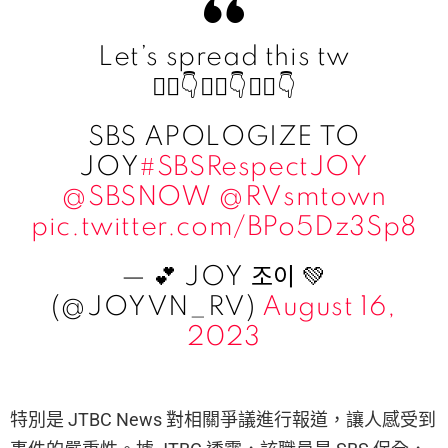
Let’s spread this tw
🙅‍♀️👇🙅‍♀️👇🙅‍♀️👇
SBS APOLOGIZE TO
JOY
#SBSRespectJOY
@SBSNOW
@RVsmtown
pic.twitter.com/BPo5Dz3Sp8
— 💕 JOY 조이 💚
(@JOYVN_RV)
August 16,
2023
特別是 JTBC News 對相關爭議進行報道，讓人感受到