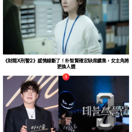
《財閥X刑警2》感情線斷了！朴智賢確定缺席續集，女主角將
更換人選