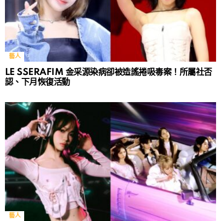
藝人
LE SSERAFIM 金采源染病卻被造謠捲吸毒案！所屬社否
認、下月恢復活動
藝人