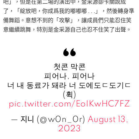
吧」，但是在第二場的演出中，金采源卻卡關說成
了，「綻放吧，你成爲我的嘟嘟嘟 . . .」，然後轉身準
備舞蹈。意想不到的「攻擊」，讓成員們只能忍住笑
意繼續跳舞，特別是金采源自己也忍不住笑了出聲。
첫콘 막콘
피어나, 피어나
너 내 동료가 돼라 너 도에도ㄷ도기ㄷ
(휙)
pic.twitter.com/EoIKwHC7FZ
— 지니 (@w0n_0r)
August 13,
2023