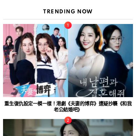
TRENDING NOW
重生復仇設定一模一樣！港劇《夫妻的博弈》遭疑抄襲《和我
老公結婚吧》