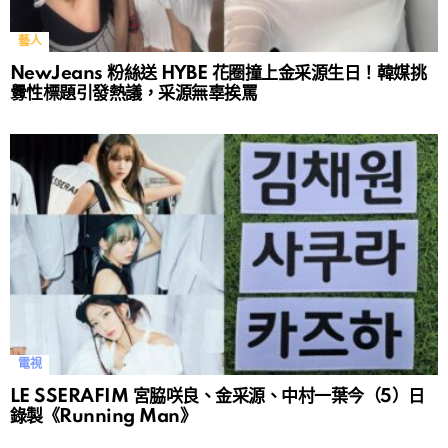
藝人
NewJeans 粉絲送 HYBE 花圈撞上金采源生日！韓媒挑
釁性標題引發熱議，采源無辜挨罵
電視
LE SSERAFIM 宮脇咲良、金采源、中村一葉今（5）日
錄製《Running Man》