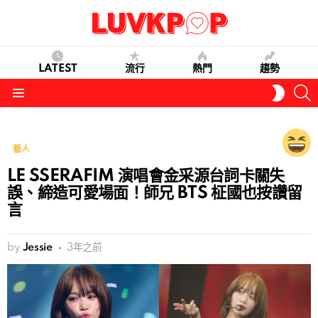
LATEST
流行
熱門
趨勢
S
SWITC
SKIN
Menu
藝人
LE SSERAFIM 演唱會金采源台詞卡關失
誤、締造可愛場面！師兄 BTS 柾國也按讚留
言
by
Jessie
3年之前