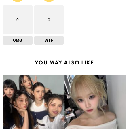
0
0
OMG
WTF
YOU MAY ALSO LIKE