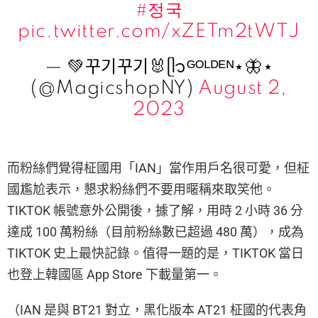
#정국
pic.twitter.com/xZETm2tWTJ
— 💚꾸기꾸기🐰ᥫ᭡ᴳᴼᴸᴰᴱᴺ⋆🦋⋆
(@MagicshopNY)
August 2,
2023
而粉絲們覺得柾國用「IAN」當作用戶名很可愛，但柾
國尷尬表示，懇求粉絲們不要用暱稱來取笑他。
TIKTOK 帳號意外公開後，據了解，用時 2 小時 36 分
達成 100 萬粉絲（目前粉絲數已超過 480 萬），成為
TIKTOK 史上最快記錄。值得一題的是，TIKTOK 當日
也登上韓國區 App Store 下載量第一。
（IAN 是與 BT21 對立，黑化版本 AT21 柾國的代表角