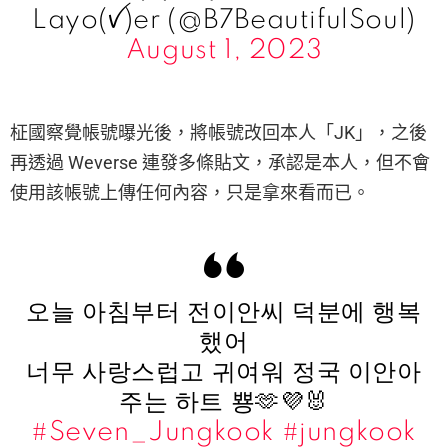
Layo(ꪜ)er (@B7BeautifulSoul)
August 1, 2023
柾國察覺帳號曝光後，將帳號改回本人「JK」，之後
再透過 Weverse 連發多條貼文，承認是本人，但不會
使用該帳號上傳任何內容，只是拿來看而已。
오늘 아침부터 전이안씨 덕분에 행복
했어
너무 사랑스럽고 귀여워 정국 이안아
주는 하트 뿅🫶💜🐰
#Seven_Jungkook
#jungkook