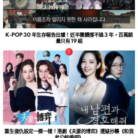
K-POP 30 年生存報告出爐！近半團體撐不過 3 年，百萬銷
量只有 19 組
重生復仇設定一模一樣！港劇《夫妻的博弈》遭疑抄襲《和我
老公結婚吧》