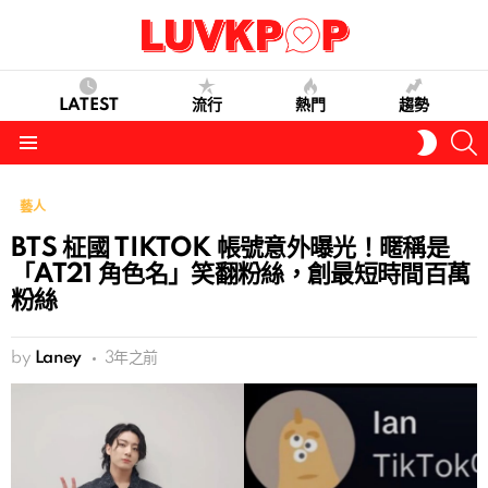
LATEST
流行
熱門
趨勢
S
SWITC
SKIN
Menu
藝人
BTS 柾國 TIKTOK 帳號意外曝光！暱稱是
「AT21 角色名」笑翻粉絲，創最短時間百萬
粉絲
by
Laney
3年之前