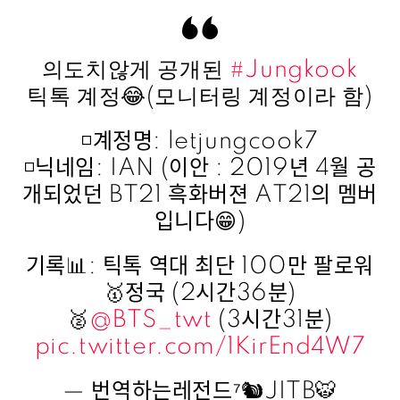
의도치않게 공개된
#Jungkook
틱톡 계정😂(모니터링 계정이라 함)
◽️계정명: letjungcook7
◽️닉네임: IAN (이안 : 2019년 4월 공
개되었던 BT21 흑화버젼 AT21의 멤버
입니다😁)
기록📊: 틱톡 역대 최단 100만 팔로워
🥇정국 (2시간36분)
🥈
@BTS_twt
(3시간31분)
pic.twitter.com/1KirEnd4W7
— 번역하는레전드⁷🐿JITB🐯