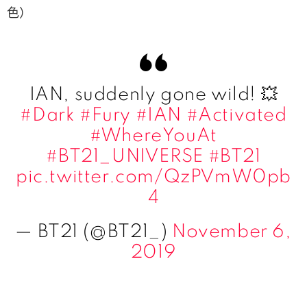
色）
IAN, suddenly gone wild! 💥
#Dark
#Fury
#IAN
#Activated
#WhereYouAt
#BT21_UNIVERSE
#BT21
pic.twitter.com/QzPVmW0pb
4
— BT21 (@BT21_)
November 6,
2019