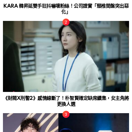
KARA 韓昇延雙手狂抖嚇壞粉絲！公司證實「頸椎間盤突出惡
化」
《財閥X刑警2》感情線斷了！朴智賢確定缺席續集，女主角將
更換人選