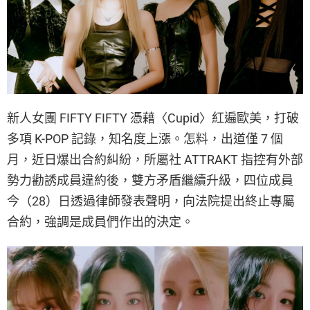
新人女團 FIFTY FIFTY 憑藉〈Cupid〉紅遍歐美，打破
多項 K-POP 記錄，知名度上漲。怎料，出道僅 7 個
月，近日爆出合約糾紛，所屬社 ATTRAKT 指控有外部
勢力勸誘成員違約後，雙方矛盾繼續升級，四位成員
今（28）日透過律師發表聲明，向法院提出終止專屬
合約，強調是成員們作出的決定。