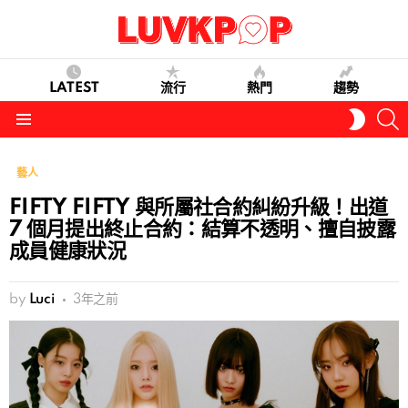
LATEST
流行
熱門
趨勢
S
SWITC
SKIN
Menu
藝人
FIFTY FIFTY 與所屬社合約糾紛升級！出道
7 個月提出終止合約：結算不透明、擅自披露
成員健康狀況
by
Luci
3年之前