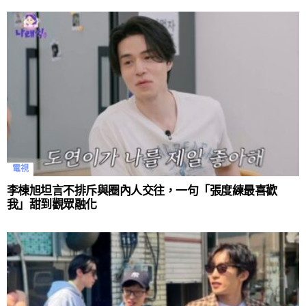
電視
李棟旭坦言不排斥與圈內人交往，一句「張度練最喜歡
我」甜到觀眾融化