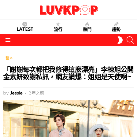
LATEST
流行
熱門
趨勢
S
SWITC
SKIN
Menu
藝人
「謝謝每次都把我修得這麼漂亮」李棟旭公開
金素妍致謝私訊，網友讚爆：姐姐是天使啊~
by
Jessie
3年之前