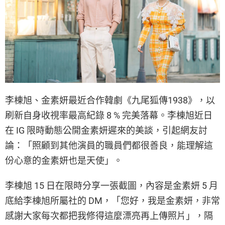
李棟旭、金素妍最近合作韓劇《九尾狐傳1938》，以
刷新自身收視率最高紀錄 8 % 完美落幕。李棟旭近日
在 IG 限時動態公開金素妍遲來的美談，引起網友討
論：「照顧到其他演員的職員們都很善良，能理解這
份心意的金素妍也是天使」。
李棟旭 15 日在限時分享一張截圖，內容是金素妍 5 月
底給李棟旭所屬社的 DM，「您好，我是金素妍，非常
感謝大家每次都把我修得這麼漂亮再上傳照片」，隔