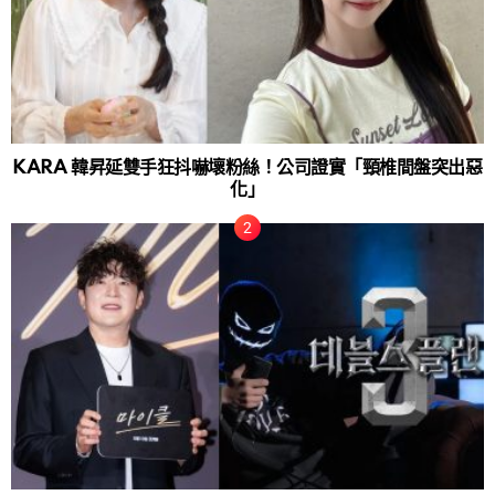
KARA 韓昇延雙手狂抖嚇壞粉絲！公司證實「頸椎間盤突出惡
化」