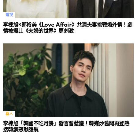
電視
李棟旭×鄭裕美《Love Affair》共演夫妻挑戰婚外情！劇
情被爆比《夫婦的世界》更刺激
藝人
李棟旭「韓國不吃月餅」發言曾惹議！韓媒炒舊聞再登熱
搜韓網怒懟護航