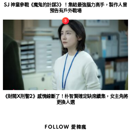
SJ 神童參戰《魔鬼的計謀3》！集結最強腦力高手，製作人曾
預告有戶外戰場
《財閥X刑警2》感情線斷了！朴智賢確定缺席續集，女主角將
更換人選
FOLLOW 愛韓瘋