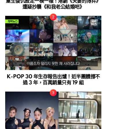
重生復仇設定一模一樣！港劇《夫妻的博弈》
遭疑抄襲《和我老公結婚吧》
K-POP 30 年生存報告出爐！近半團體撐不
過 3 年，百萬銷量只有 19 組