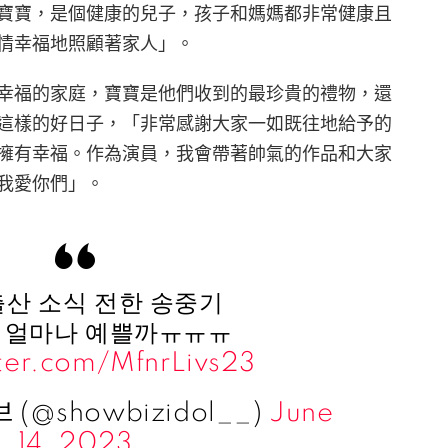
寶寶，是個健康的兒子，孩子和媽媽都非常健康且
情幸福地照顧著家人」。
幸福的家庭，寶寶是他們收到的最珍貴的禮物，還
這樣的好日子，「非常感謝大家一如既往地給予的
擁有幸福。作為演員，我會帶著帥氣的作品和大家
我愛你們」。
출산 소식 전한 송중기
가 얼마나 예쁠까ㅠㅠㅠ
tter.com/MfnrLivs23
 (@showbizidol__)
June
14, 2023