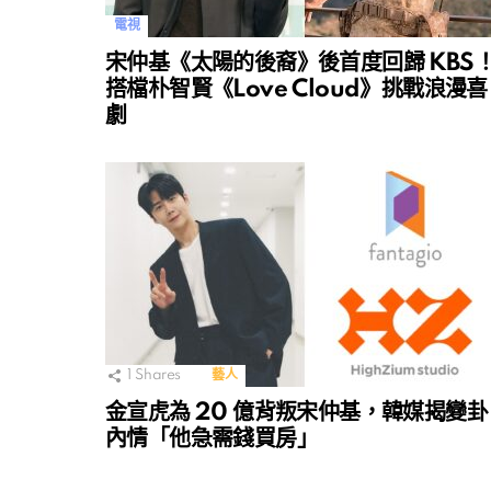
電視
宋仲基《太陽的後裔》後首度回歸 KBS
搭檔朴智賢《Love Cloud》挑戰浪漫喜
劇
1
Shares
藝人
金宣虎為 20 億背叛宋仲基，韓媒揭變卦
內情「他急需錢買房」