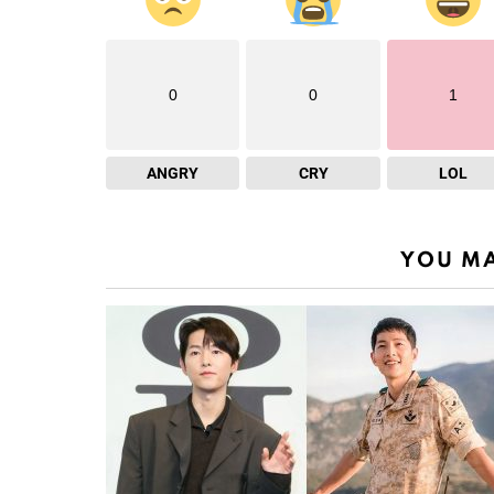
0
0
1
ANGRY
CRY
LOL
YOU MA