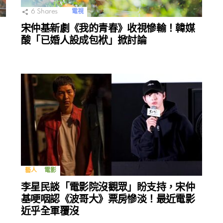
6
Shares
電視
！
宋仲基新劇《我的青春》收視慘輸！韓媒
酸「已婚人設成包袱」掀討論
藝人
電影
李星民談「電影院沒觀眾」盼支持，宋仲
基哽咽認《波哥大》票房慘淡！最近電影
近乎全軍覆沒