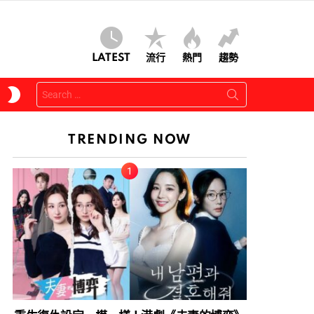
LATEST
流行
熱門
趨勢
Search
SWITCH
for:
SKIN
TRENDING NOW