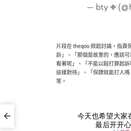
— bty 𖧵 (@
片段在 theqoo 掀起討論，
訴」、「那個是故意的，應該可
看著呢」、「不能以毆打罪起訴
這樣對待」、「保鏢就能打人嗎
等。
女作
今天也希望大家
最后开开