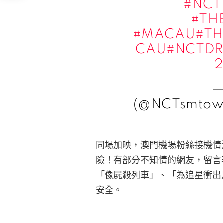
#NCT
#TH
#MACAU
#T
CAU
#NCTD
—
(@NCTsmto
同場加映，澳門機場粉絲接機情
險！有部分不知情的網友，留言
「像屍殺列車」、「為追星衝出
安全。