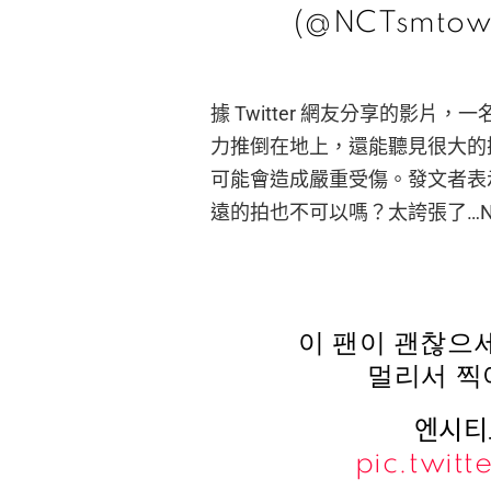
(@NCTsmto
據 Twitter 網友分享的影片，
力推倒在地上，還能聽見很大的
可能會造成嚴重受傷。發文者表
遠的拍也不可以嗎？太誇張了…N
이 팬이 괜찮으
멀리서 찍
엔시티
pic.twit