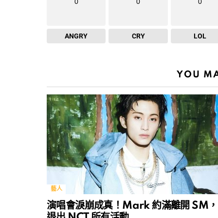
0
0
0
ANGRY
CRY
LOL
YOU MA
藝人
演唱會淚崩成真！Mark 約滿離開 SM，
退出 NCT 所有活動