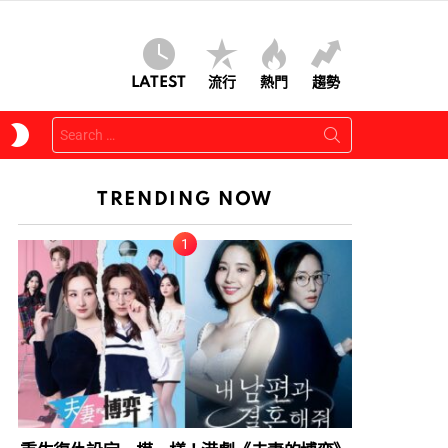
LATEST
流行
熱門
趨勢
Search
SWITCH
for:
SKIN
TRENDING NOW