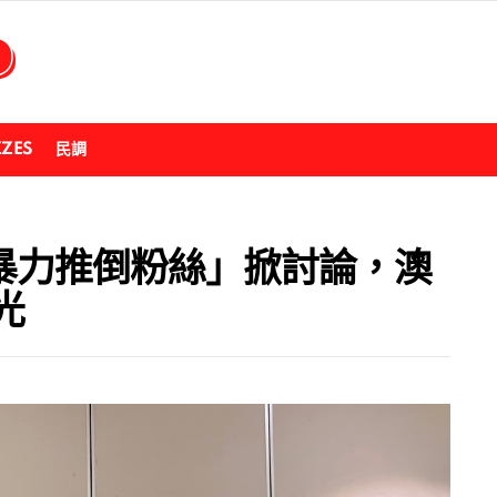
ZZES
民調
鑣「暴力推倒粉絲」掀討論，澳
光