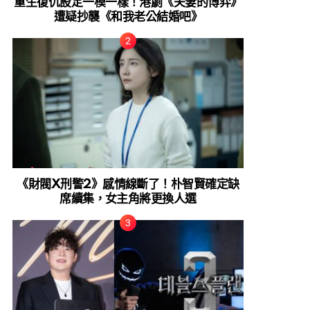
重生復仇設定一模一樣！港劇《夫妻的博弈》
遭疑抄襲《和我老公結婚吧》
《財閥X刑警2》感情線斷了！朴智賢確定缺
席續集，女主角將更換人選