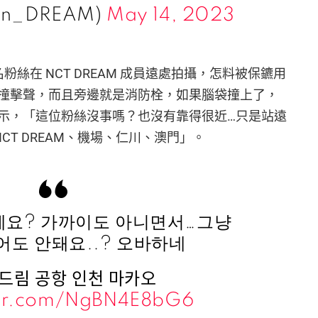
wn_DREAM)
May 14, 2023
一名粉絲在 NCT DREAM 成員遠處拍攝，怎料被保鑣用
撞擊聲，而且旁邊就是消防栓，如果腦袋撞上了，
示，「這位粉絲沒事嗎？也沒有靠得很近…只是站遠
CT DREAM、機場、仁川、澳門」。
세요? 가까이도 아니면서…그냥
어도 안돼요..? 오바하네
드림 공항 인천 마카오
ter.com/NgBN4E8bG6