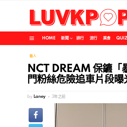
HOME
新聞
排行
流行
美食
QUI
Menu
藝人
NCT DREAM 保
門粉絲危險追車片段曝
by
Laney
3年之前