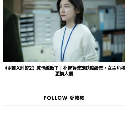
《財閥X刑警2》感情線斷了！朴智賢確定缺席續集，女主角將
更換人選
FOLLOW 愛韓瘋