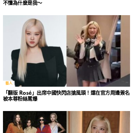
不懂為什麼是我～
藝人
「翻版 Rosé」出席中國快閃店搶風頭！還在官方周邊簽名
被本尊粉絲罵爆