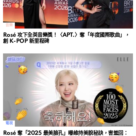
音樂
Rosé 攻下全英音樂獎！〈APT.〉奪「年度國際歌曲」，
創 K-POP 新里程碑
電視
Rosé 奪「2025 最美臉孔」曝維持美貌秘訣，害羞回：