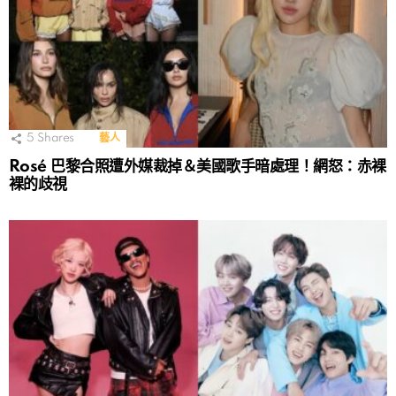
5
Shares
藝人
Rosé 巴黎合照遭外媒裁掉＆美國歌手暗處理！網怒：赤裸
裸的歧視