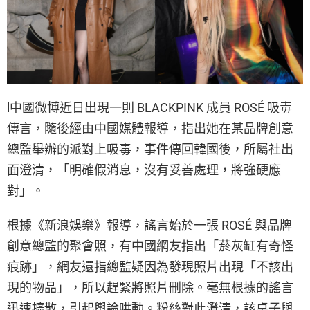
l中國微博近日出現一則 BLACKPINK 成員 ROSÉ 吸毒
傳言，隨後經由中國媒體報導，指出她在某品牌創意
總監舉辦的派對上吸毒，事件傳回韓國後，所屬社出
面澄清，「明確假消息，沒有妥善處理，將強硬應
對」。
根據《新浪娛樂》報導，謠言始於一張 ROSÉ 與品牌
創意總監的聚會照，有中國網友指出「菸灰缸有奇怪
痕跡」，網友還指總監疑因為發現照片出現「不該出
現的物品」，所以趕緊將照片刪除。毫無根據的謠言
迅速擴散，引起輿論哄動。粉絲對此澄清，該桌子與