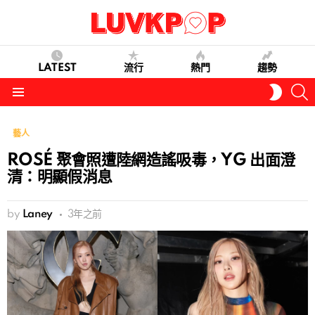
LATEST
流行
熱門
趨勢
S
SWITC
SKIN
Menu
藝人
ROSÉ 聚會照遭陸網造謠吸毒，YG 出面澄
清：明顯假消息
by
Laney
3年之前