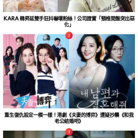
KARA 韓昇延雙手狂抖嚇壞粉絲！公司證實「頸椎間盤突出惡
化」
重生復仇設定一模一樣！港劇《夫妻的博弈》遭疑抄襲《和我
老公結婚吧》