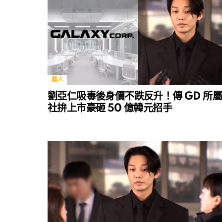
藝人
劉亞仁吸毒後身價不跌反升！傳 GD 所屬
社拚上市豪砸 50 億韓元招手