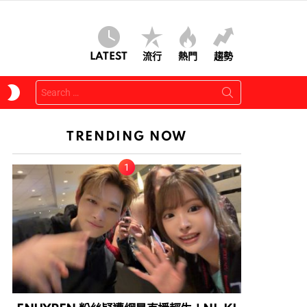
LATEST
流行
熱門
趨勢
Search
SWITCH
for:
SKIN
TRENDING NOW