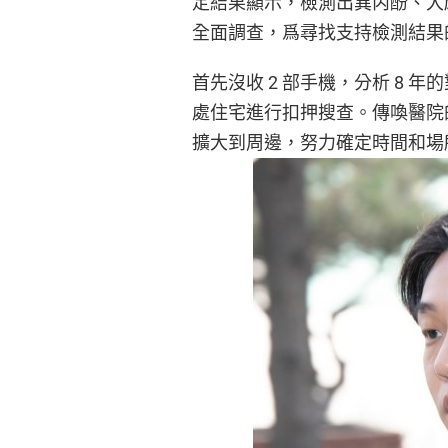
定結果顯示，檢測出異丙酚、大麻、
全面調查，爲尋找支持檢測結果
首先沒收 2 部手機，分析 8 年
處住宅進行扣押搜查。傳喚醫院
擴大到周邊，努力確定時間和場