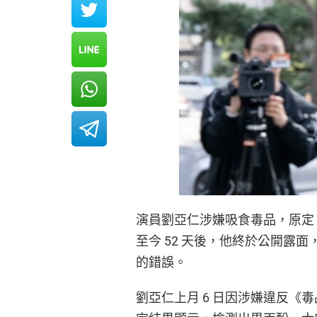
演員劉亞仁涉嫌吸食毒品，原定 
至今 52 天後，他終於公開露
的錯誤。
劉亞仁上月 6 日因涉嫌違反《