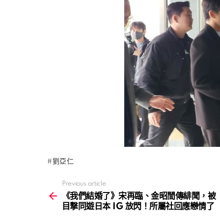
劉亞仁
Previous article
See
more
《我們結婚了》宋再臨、金昭誾傳緋聞，被
目撃同遊日本 IG 放閃！所屬社回應戀情了