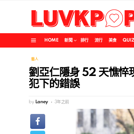
HOME
新聞
排行
流行
美食
QUI
Menu
藝人
劉亞仁隱身 52 天憔
犯下的錯誤
by
Laney
3年之前