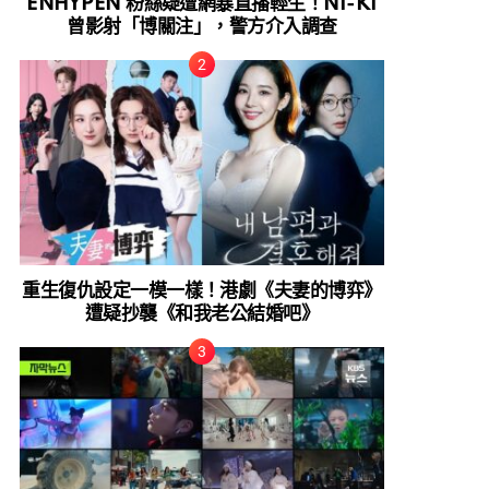
ENHYPEN 粉絲疑遭網暴直播輕生！NI-KI
曾影射「博關注」，警方介入調查
重生復仇設定一模一樣！港劇《夫妻的博弈》
遭疑抄襲《和我老公結婚吧》