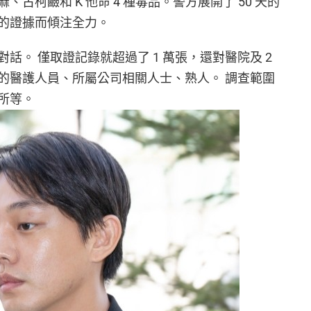
古柯鹼和 K 他命 4 種毒品。警方展開了 50 天的
的證據而傾注全力。
的對話。 僅取證記錄就超過了 1 萬張，還對醫院及 2
的醫護人員、所屬公司相關人士、熟人。 調查範圍
所等。