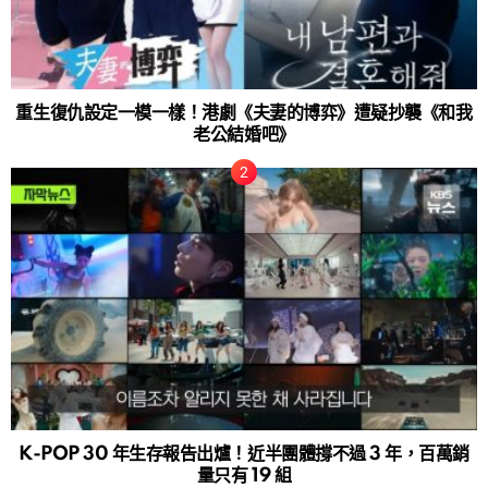
重生復仇設定一模一樣！港劇《夫妻的博弈》遭疑抄襲《和我
老公結婚吧》
K-POP 30 年生存報告出爐！近半團體撐不過 3 年，百萬銷
量只有 19 組