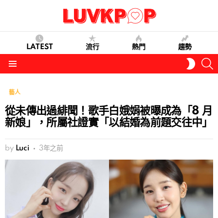
LATEST
流行
熱門
趨勢
S
SWITC
SKIN
Menu
藝人
從未傳出過緋聞！歌手白娥娟被曝成為「8 月
新娘」，所屬社證實「以結婚為前題交往中」
by
Luci
3年之前