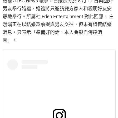
根據 JTBC News 報導，白娥娟將於 8 月 12 日與圈外
男友舉行婚禮，婚禮將只邀請雙方家人和親朋好友安
靜地舉行。所屬社 Eden Entertainment 對此回應， 白
娥娟正在以結婚爲前提與男友交往，但未有證實結婚
消息，只表示「準備好的話，本人會親自傳達消
息」。