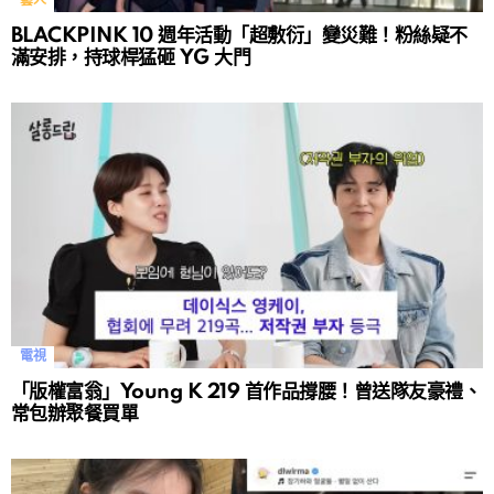
藝人
BLACKPINK 10 週年活動「超敷衍」變災難！粉絲疑不
滿安排，持球桿猛砸 YG 大門
電視
「版權富翁」Young K 219 首作品撐腰！曾送隊友豪禮、
常包辦聚餐買單