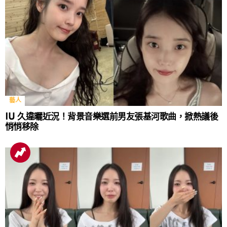
藝人
IU 久違曬近況！背景音樂選前男友張基河歌曲，掀熱議後
悄悄移除