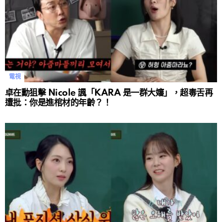
電視
卓在勳狙擊 Nicole 諷「KARA 是一群大嬸」，超毒舌再
遭批：你是進棺材的年齡？！