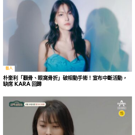
藝人
朴奎利「顴骨、眼窩骨折」破相動手術！宣布中斷活動，
缺席 KARA 回歸