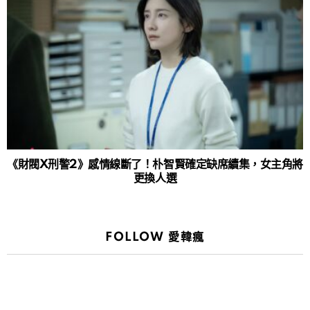
《財閥X刑警2》感情線斷了！朴智賢確定缺席續集，女主角將
更換人選
FOLLOW 愛韓瘋