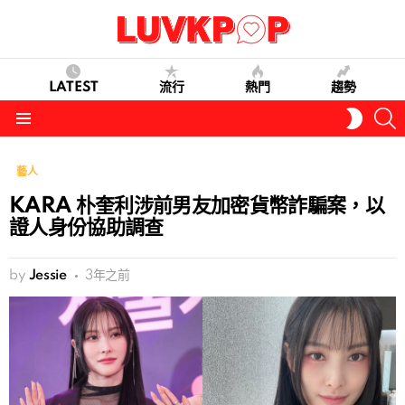
LATEST
流行
熱門
趨勢
S
SWITC
SKIN
Menu
藝人
KARA 朴奎利涉前男友加密貨幣詐騙案，以
證人身份協助調查
by
Jessie
3年之前