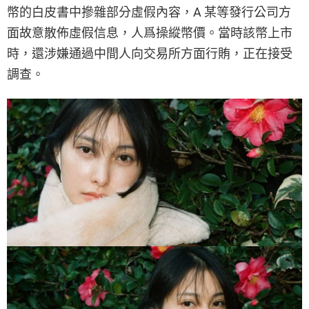
幣的白皮書中摻雜部分虛假內容，A 某等發行公司方
面故意散佈虛假信息，人爲操縱幣價。當時該幣上市
時，還涉嫌通過中間人向交易所方面行賄，正在接受
調查。