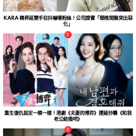
KARA 韓昇延雙手狂抖嚇壞粉絲！公司證實「頸椎間盤突出惡
化」
重生復仇設定一模一樣！港劇《夫妻的博弈》遭疑抄襲《和我
老公結婚吧》