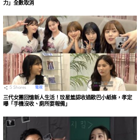
力」全數取消
5
Shares
電視
三代女團回憶新人生活！玟星羞認收過歐巴小紙條，孝定
曝「手機沒收、廁所要報備」