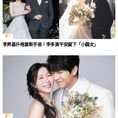
藝人
李昇基升格當新手爸！李多寅平安誕下「小龍女」
藝人