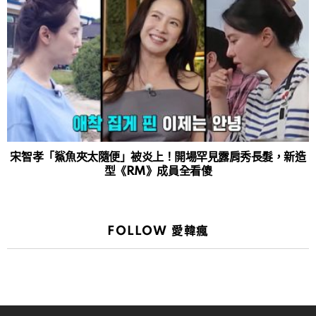
宋智孝「鯊魚夾太隨便」被炎上！開場罕見露肩秀長髮，新造
型《RM》成員全看傻
FOLLOW 愛韓瘋