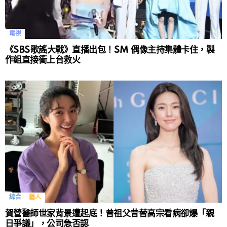
電視
《SBS歌謠大戰》直播出包！SM 偶像主持集體卡住，製
作組直接衝上台救火
綜合
藝人
賀營醫師世家背景遭起底！曾祖父昔替高宗看病卻爆「親
日爭議」，公司急否認