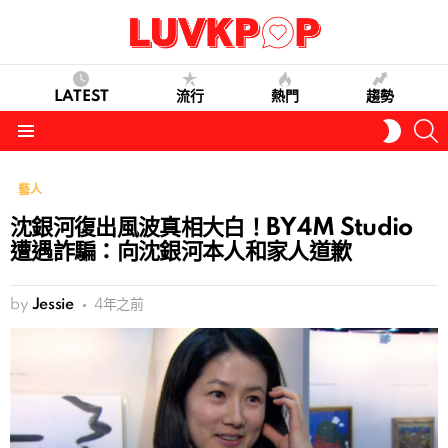
LATEST
流行
熱門
趨勢
S
SWITC
SKIN
Menu
藝人
沈銀河復出風波真相大白！BY4M Studio
遭遇詐騙：向沈銀河本人和家人道歉
by
Jessie
4年之前