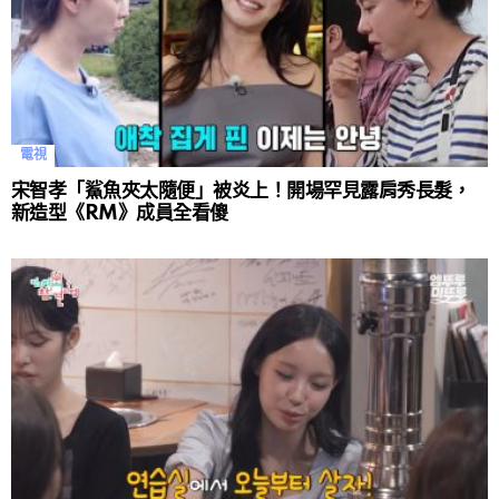
電視
宋智孝「鯊魚夾太隨便」被炎上！開場罕見露肩秀長髮，
新造型《RM》成員全看傻