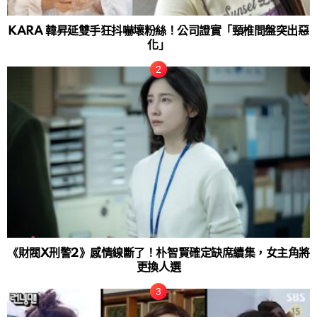
KARA 韓昇延雙手狂抖嚇壞粉絲！公司證實「頸椎間盤突出惡
化」
《財閥X刑警2》感情線斷了！朴智賢確定缺席續集，女主角將
更換人選