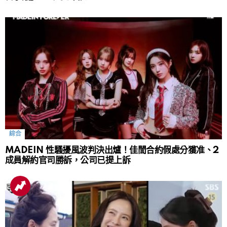
綜合
MADEIN 性騷擾風波判決出爐！佳誾合約假處分獲准、2
成員解約官司勝訴，公司已提上訴