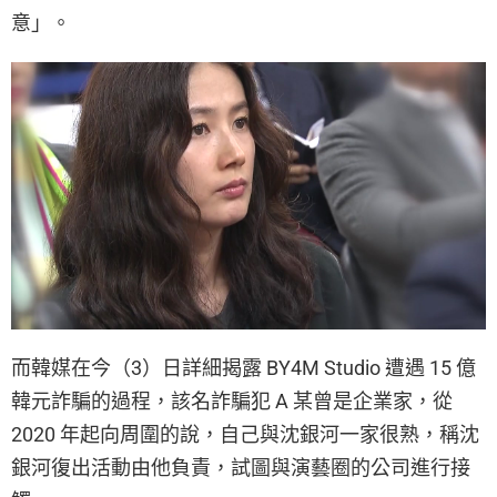
意」。
而韓媒在今（3）日詳細揭露 BY4M Studio 遭遇 15 億
韓元詐騙的過程，該名詐騙犯 A 某曾是企業家，從
2020 年起向周圍的說，自己與沈銀河一家很熟，稱沈
銀河復出活動由他負責，試圖與演藝圈的公司進行接