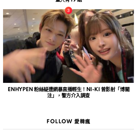
量只有 19 組
ENHYPEN 粉絲疑遭網暴直播輕生！NI-KI 曾影射「博關
注」，警方介入調查
FOLLOW 愛韓瘋