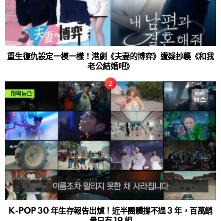
重生復仇設定一模一樣！港劇《夫妻的博弈》遭疑抄襲《和我
老公結婚吧》
K-POP 30 年生存報告出爐！近半團體撐不過 3 年，百萬銷