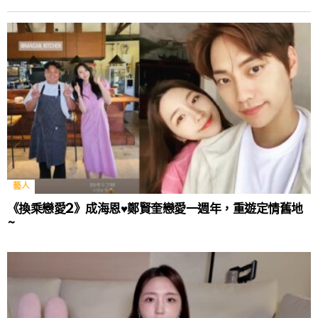
藝人
《換乘戀愛2》成海恩♥鄭賢奎戀愛一週年，重遊定情舊地
~