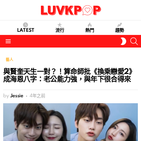
LATEST
流行
熱門
趨勢
S
SWITC
SKIN
Menu
藝人
與賢奎天生一對？！算命師批《換乘戀愛2》
成海恩八字：老公能力強，與年下很合得來
by
Jessie
4年之前