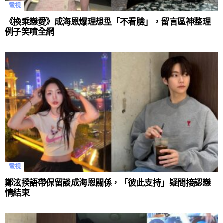
電視
《換乘戀愛》成海恩爆理想型「不看臉」，留言區神整理
例子笑噴全網
電視
鄭泫揆語帶保留談成海恩關係，「彼此支持」疑間接認戀
情結束