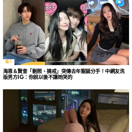
藝人
海恩＆賢奎「刪照、摘戒」突傳去年聖誕分手！中網友洗
版男方IG：你說以後不讓她哭的