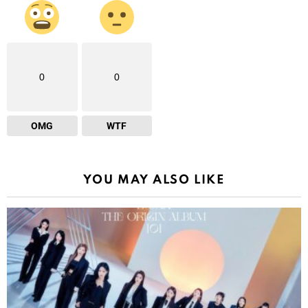
0
0
OMG
WTF
YOU MAY ALSO LIKE