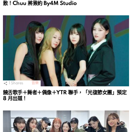
散！Chuu 將簽約 By4M Studio
1
Shares
音樂
饒舌歌手＋舞者＋偶像＋YTR 聯手，「光復節女團」預定
8 月出道！