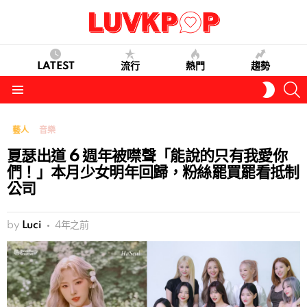
LATEST
流行
熱門
趨勢
S
SWITC
SKIN
Menu
藝人
音樂
夏瑟出道 6 週年被噤聲「能說的只有我愛你
們！」本月少女明年回歸，粉絲罷買罷看抵制
公司
by
Luci
4年之前