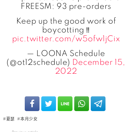
FREESM: 93 pre-orders
Keep up the good work of
boycotting ‼️
pic.twitter.com/w5ofw1jCix
— LOONA Schedule
(@ot12schedule)
December 15,
2022
夏瑟
本月少女