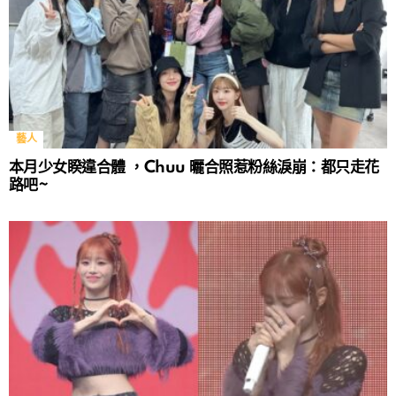
藝人
本月少女睽違合體 ，Chuu 曬合照惹粉絲淚崩：都只走花
路吧~