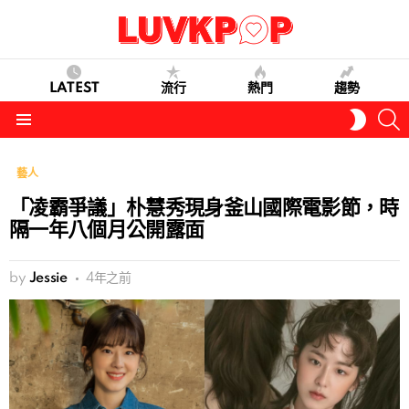
LATEST
流行
熱門
趨勢
S
SWITC
SKIN
Menu
藝人
「凌霸爭議」朴慧秀現身釜山國際電影節，時
隔一年八個月公開露面
by
Jessie
4年之前