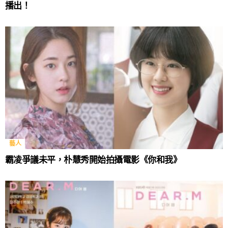
播出！
藝人
霸凌爭議未平，朴慧秀開始拍攝電影《你和我》