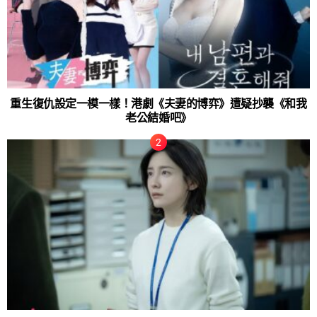
重生復仇設定一模一樣！港劇《夫妻的博弈》遭疑抄襲《和我
老公結婚吧》