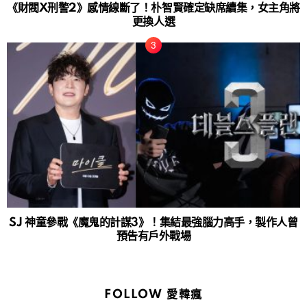
《財閥X刑警2》感情線斷了！朴智賢確定缺席續集，女主角將
更換人選
SJ 神童參戰《魔鬼的計謀3》！集結最強腦力高手，製作人曾
預告有戶外戰場
FOLLOW 愛韓瘋