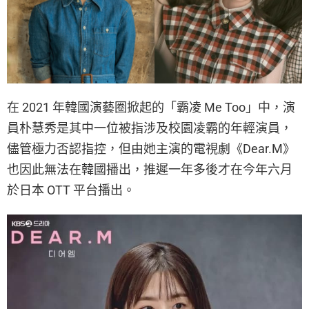
在 2021 年韓國演藝圈掀起的「霸凌 Me Too」中，演
員朴慧秀是其中一位被指涉及校園凌霸的年輕演員，
儘管極力否認指控，但由她主演的電視劇《Dear.M》
也因此無法在韓國播出，推遲一年多後才在今年六月
於日本 OTT 平台播出。