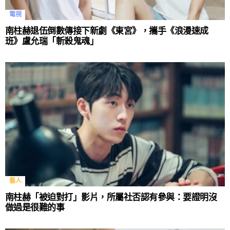
電視
南柱赫退伍倒數傳接下新劇《東宮》，攜手《浪漫速成
班》盧允瑞「斬殺鬼魂」
藝人
南柱赫「被迫對打」影片，所屬社否認有參與：要證明沒
做過是很難的事