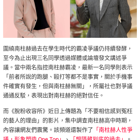
圍繞南柱赫過去在學生時代的霸凌爭議仍持續發酵，
至今為止出現三名同學透過媒體或論壇發文講述爭
議。當中兩名指控南柱赫霸凌，最新一名同學則表示
「前者所說的跑腿、毆打等都不是事實，關於手機事
件確實有發生，但與南柱赫無關」，所屬社也對爭議
通通反駁，表現出對南柱赫的絕對信任。
而《脫粉收容所》近日上傳題為「不要相信感到冤枉
的藝人的理由」的影片，集中調查南柱赫高中時期，
內容讓網友們震驚。該頻道還製作了
「南柱赫人性爭
議，形象塑造 One Top」
、
「想隱藏到底的過去」
。