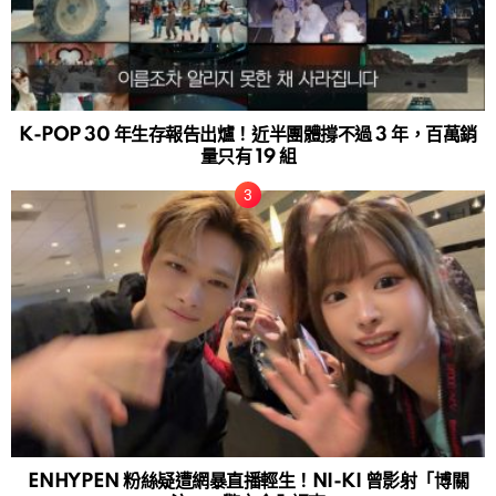
K-POP 30 年生存報告出爐！近半團體撐不過 3 年，百萬銷
量只有 19 組
ENHYPEN 粉絲疑遭網暴直播輕生！NI-KI 曾影射「博關