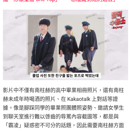
影片中不僅有南柱赫的高中畢業相冊照片，還有南柱
赫未成年時喝酒的照片、在 Kakaotalk 上對話等證
據。像是腳踩同學的畢業照團體照姿勢、邀請女學生
到聊天室進行難以啓齒的辱罵內容截圖等，都是與
「霸凌」疑惑密不可分的話題，因此需要南柱赫方面