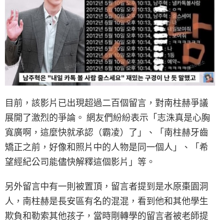
目前，該影片已出現超過二百個留言，對南柱赫爭議
展開了激烈的爭論。 網友們紛紛表示「志洙真是心胸
寬廣啊，這麼快就承認（霸凌）了」、「南柱赫牙齒
矯正之前，好像和照片中的人物是同一個人」、「希
望經紀公司能儘快解釋這個影片」等。
另外留言中有一則被置頂，留言者提到是水原棗園洞
人，南柱赫是長安區有名的混混，看到他和其他學生
欺負和勒索其他孩子，當時剛轉學的留言者被老師提