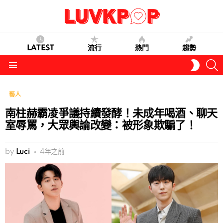
LATEST
流行
熱門
趨勢
S
SWITC
SKIN
Menu
藝人
南柱赫霸凌爭議持續發酵！未成年喝酒、聊天
室辱罵，大眾輿論改變：被形象欺騙了！
by
Luci
4年之前