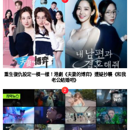
重生復仇設定一模一樣！港劇《夫妻的博弈》遭疑抄襲《和我
老公結婚吧》