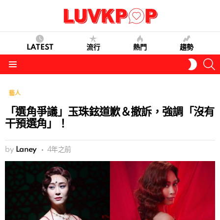
LATEST
流行
熱門
趨勢
S
SWITC
SKIN
Menu
藝人
「選角爭議」玉珠鉉道歉＆撤訴，強調「沒有
干預選角」！
by
Laney
4年之前