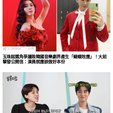
3
Shares
音樂
玉珠鉉選角爭議致韓國音樂劇界產生「蝴蝶效應」！大前
輩發公開信：演員就應該做好本份