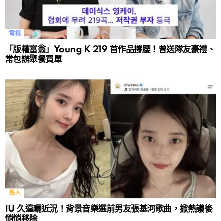
電視
「版權富翁」Young K 219 首作品撐腰！曾送隊友豪禮、
常包辦聚餐買單
藝人
IU 久違曬近況！背景音樂選前男友張基河歌曲，掀熱議後
悄悄移除