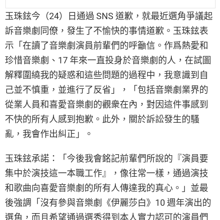
玉珠鉉今（24）日通過 SNS 道歉，就最近選角爭議起
訴音樂劇同僚，發生了不愉快的事情道歉。玉珠鉉表
示「在讀了音樂劇演員前輩們的呼籲信。作爲熱愛和
珍惜音樂劇、17 年來一直投身於音樂劇的人，在試圖
解釋圍繞我的疑惑和這些問題的過程中，我意識到自
己並不慎重，並進行了反省」，「包括音樂劇業界的
從業人員和喜愛音樂劇的觀衆在內，對因這件事感到
不快的所有人感到抱歉。此外，關於訴訟發生的騷
亂，我會作出糾正」。
玉珠鉉承諾：「今後我會銘記前輩們所說的『演員要
集中於演技這一本職工作』，像往常一樣，通過演技
和歌曲向喜愛音樂劇的所有人傳達我的真心。」並最
後強調「沒有參與音樂劇《伊麗莎白》10 週年演出的
選角，而且希望通過選秀得到本人實力認可的演員們