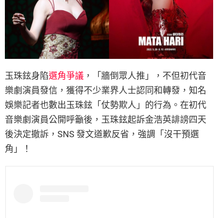
玉珠鉉身陷
選角爭議
，「牆倒眾人推」，不但初代音
樂劇演員發信，獲得不少業界人士認同和轉發，知名
娛樂記者也數出玉珠鉉「仗勢欺人」的行為。在初代
音樂劇演員公開呼籲後，玉珠鉉起訴金浩英誹謗四天
後決定撤訴，SNS 發文道歉反省，強調「沒干預選
角」！