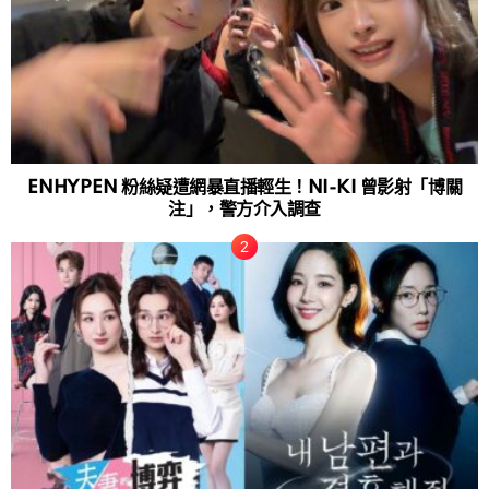
ENHYPEN 粉絲疑遭網暴直播輕生！NI-KI 曾影射「博關
注」，警方介入調查