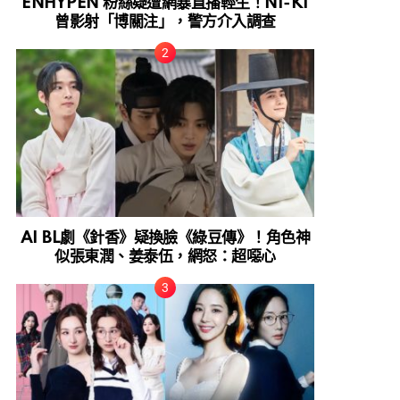
ENHYPEN 粉絲疑遭網暴直播輕生！NI-KI
曾影射「博關注」，警方介入調查
AI BL劇《針香》疑換臉《綠豆傳》！角色神
似張東潤、姜泰伍，網怒：超噁心