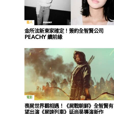
藝人
金所泫新東家確定！簽約全智賢公司
PEACHY 續前緣
電影
喪屍世界觀相遇！《屍戰朝鮮》全智賢有
望出演《屍速列車》延尚昊導演新作