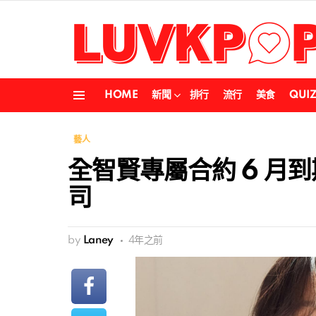
HOME
新聞
排行
流行
美食
QUI
Menu
藝人
全智賢專屬合約 6 月
司
by
Laney
4年之前