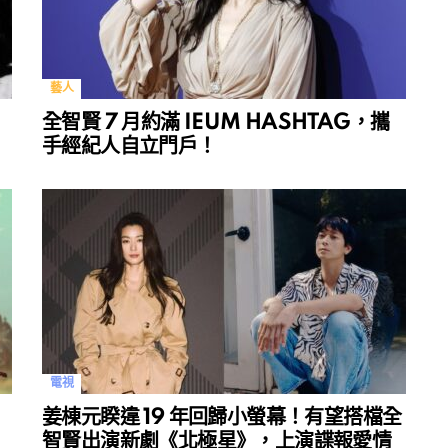
藝人
全智賢 7 月約滿 IEUM HASHTAG，攜
手經紀人自立門戶！
電視
姜棟元睽違 19 年回歸小螢幕！有望搭檔全
智賢出演新劇《北極星》，上演諜報愛情