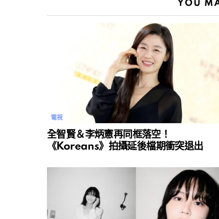
YOU MA
電視
全智賢＆李炳憲再同框落空！
《Koreans》拍攝延後檔期衝突退出