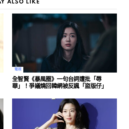
Y ALSO LIKE
電視
全智賢《暴風圈》一句台詞遭批「辱
華」！爭議燒回韓網被反諷「盜版仔」