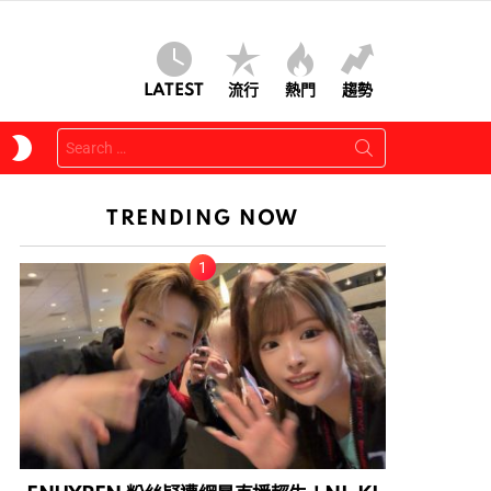
LATEST
流行
熱門
趨勢
Search
SWITCH
for:
SKIN
TRENDING NOW