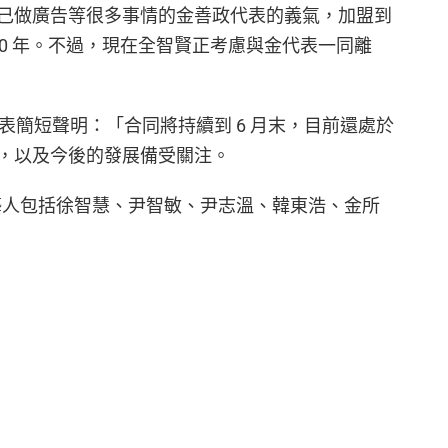
己做廣告等很多事情的金善政代表的義氣，加盟到
續活動 10 年。不過，現在全智賢正考慮與金代表一同離
ainment 發表簡短聲明：「合同將持續到 6 月末，目前還處於
，以及今後的發展備受關注。
目前旗下藝人包括徐智慧、尹智敏、尹志溫、韓東浩、金所