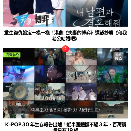
重生復仇設定一模一樣！港劇《夫妻的博弈》遭疑抄襲《和我
老公結婚吧》
K-POP 30 年生存報告出爐！近半團體撐不過 3 年，百萬銷
量只有 19 組