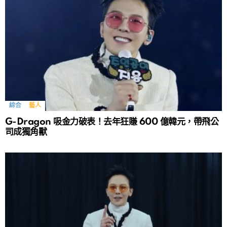
綜合
藝人
G-Dragon 吸金力破表！去年狂賺 600 億韓元，帶飛公
司成獨角獸