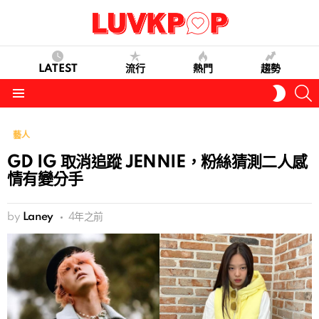
LATEST
流行
熱門
趨勢
S
SWITC
SKIN
Menu
藝人
GD IG 取消追蹤 JENNIE，粉絲猜測二人感
情有變分手
by
Laney
4年之前