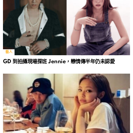
藝人
GD 到拍攝現場探班 Jennie，戀情傳半年仍未認愛