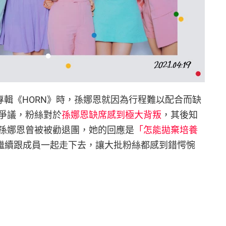
 週年專輯《HORN》時，孫娜恩就因為行程難以配合而缺
爭議，粉絲對於
孫娜恩缺席感到極大背叛
，其後知
孫娜恩曾被被勸退團，她的回應是
「怎能拋棄培養
繼續跟成員一起走下去，讓大批粉絲都感到錯愕惋