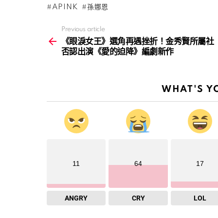
APINK
孫娜恩
Previous article
See
more
《眼淚女王》選角再遇挫折！金秀賢所屬社
否認出演《愛的迫降》編劇新作
WHAT'S Y
11
64
17
ANGRY
CRY
LOL