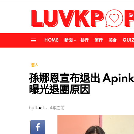
HOME
新聞
排行
流行
美食
QUI
Menu
藝人
孫娜恩宣布退出 Api
曝光退團原因
by
Luci
4年之前