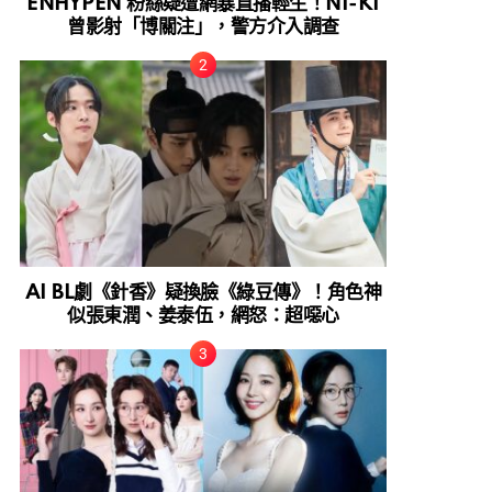
ENHYPEN 粉絲疑遭網暴直播輕生！NI-KI
曾影射「博關注」，警方介入調查
AI BL劇《針香》疑換臉《綠豆傳》！角色神
似張東潤、姜泰伍，網怒：超噁心