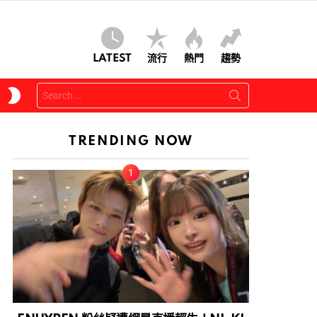
LATEST
流行
熱門
趨勢
Search
SWITCH
for:
SKIN
TRENDING NOW