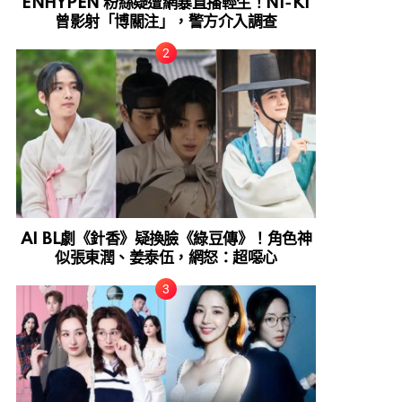
ENHYPEN 粉絲疑遭網暴直播輕生！NI-KI
曾影射「博關注」，警方介入調查
AI BL劇《針香》疑換臉《綠豆傳》！角色神
似張東潤、姜泰伍，網怒：超噁心