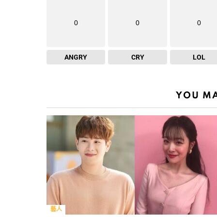
0
0
0
ANGRY
CRY
LOL
YOU MA
藝人