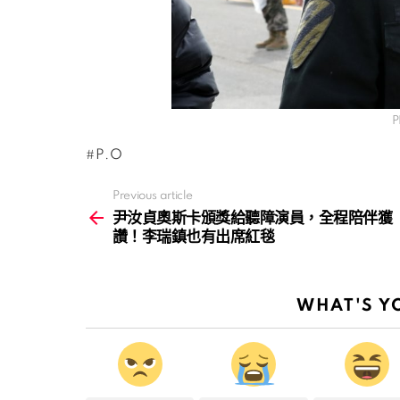
P
P.O
Previous article
See
more
尹汝貞奧斯卡頒獎給聽障演員，全程陪伴獲
讚！李瑞鎮也有出席紅毯
WHAT'S Y