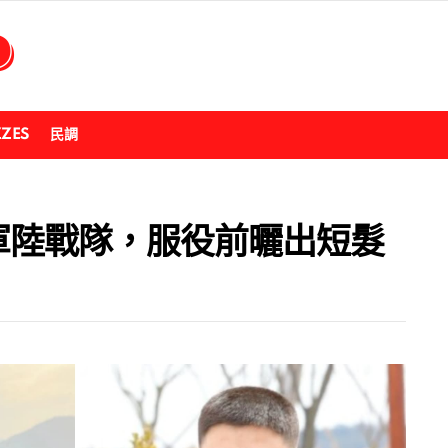
ZZES
民調
海軍陸戰隊，服役前曬出短髮