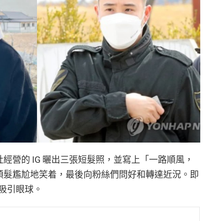
社經營的 IG 曬出三張短髮照，並寫上「一路順風，
的頭髮尷尬地笑着，最後向粉絲們問好和轉達近況。即
吸引眼球。