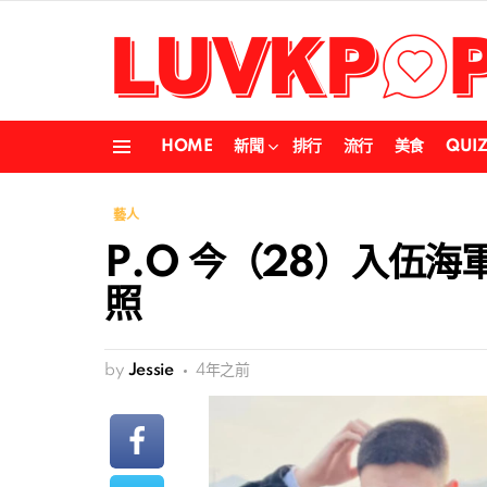
HOME
新聞
排行
流行
美食
QUI
Menu
藝人
P.O 今（28）入伍
照
by
Jessie
4年之前