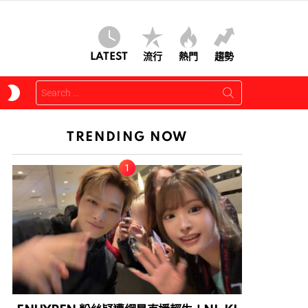
LATEST
流行
熱門
趨勢
Search
SWITCH
for:
SKIN
TRENDING NOW