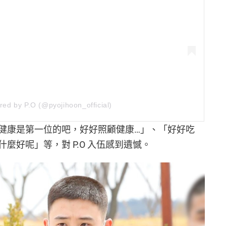
red by P.O (@pyojihoon_official)
健康是第一位的吧，好好照顧健康…」、「好好吃
麼好呢」等，對 P.O 入伍感到遺憾。