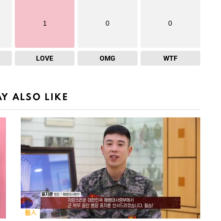
1
0
0
LOVE
OMG
WTF
Y ALSO LIKE
藝人