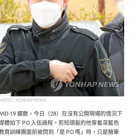
HOTO：YONHAP NEWS
OVID-19 擴散，今日（28）在沒有公開現場的情況下
體拍下 P.O 入伍過程。剪短頭髮的他穿着深藍色
育訓練團面前被問到「是 P.O 嗎」時，只是簡單