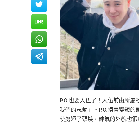
P.O 也要入伍了！入伍前由所屬
我們的志勳」。P.O.摸着變短
使剪短了頭髮，帥氣的外貌也很