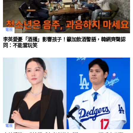
電視
李英愛憂「酒播」影響孩子！籲加飲酒警語，韓網齊聲認
同：不能當玩笑
電視