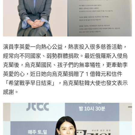
演員李英愛一向熱心公益，熱衷投入很多慈善活動，
經常向不同國家、弱勢群體捐款。最近俄羅斯入侵烏
克蘭後，烏克蘭國民、孩子們的無辜犧牲，更牽動李
英愛的心，近日她向烏克蘭捐贈了 1 億韓元和信件
「希望戰爭早日結束」，烏克蘭駐韓大使也發文表示
感謝。