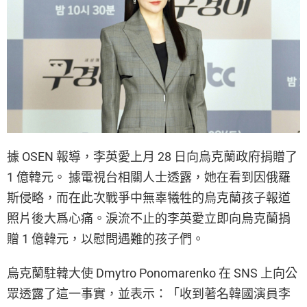
據 OSEN 報導，李英愛上月 28 日向烏克蘭政府捐贈了
1 億韓元。 據電視台相關人士透露，她在看到因俄羅
斯侵略，而在此次戰爭中無辜犧牲的烏克蘭孩子報道
照片後大爲心痛。淚流不止的李英愛立即向烏克蘭捐
贈 1 億韓元，以慰問遇難的孩子們。
烏克蘭駐韓大使 Dmytro Ponomarenko 在 SNS 上向公
眾透露了這一事實，並表示：「收到著名韓國演員李