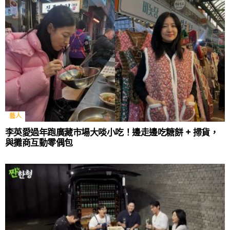
藝人
李英愛過年跑廣藏市場大啖小吃！邊走邊吃糖餅 + 掃貨，
與攤商互動零偶包