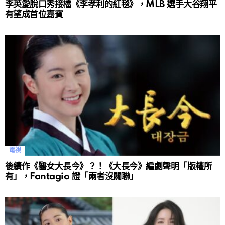
李英愛脫口秀接檔《李孝利的紅毯》，MLB 選手大谷翔平
有望成首位嘉賓
電視
後續作《醫女大長今》？！《大長今》編劇聲明「版權所
有」，Fantagio 證「兩者沒關聯」