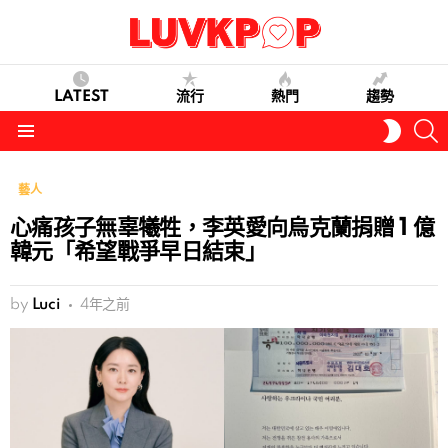
LATEST
流行
熱門
趨勢
S
SWITC
SKIN
Menu
藝人
心痛孩子無辜犧牲，李英愛向烏克蘭捐贈 1 億
韓元「希望戰爭早日結束」
by
Luci
4年之前