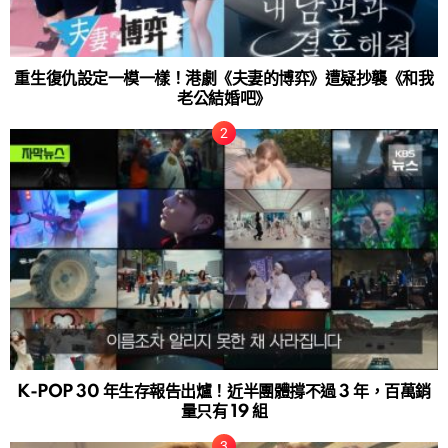
重生復仇設定一模一樣！港劇《夫妻的博弈》遭疑抄襲《和我
老公結婚吧》
K-POP 30 年生存報告出爐！近半團體撐不過 3 年，百萬銷
量只有 19 組