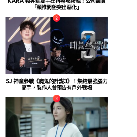
KARA 韓昇延雙手狂抖嚇壞粉絲！公司證實
「頸椎間盤突出惡化」
SJ 神童參戰《魔鬼的計謀3》！集結最強腦力
高手，製作人曾預告有戶外戰場