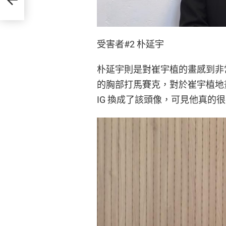
受害者#2 朴延宇
朴延宇則是對崔宇植的畫感到非
的胸部打馬賽克，對於崔宇植地畫
IG 換成了該頭像，可見他真的