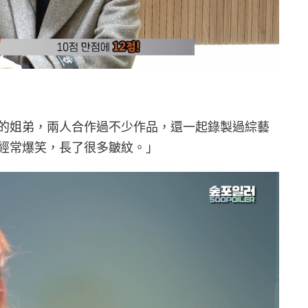
的姐弟，兩人合作過不少作品，還一起錄製過綜藝
經常爆笑，長了很多皺紋。」