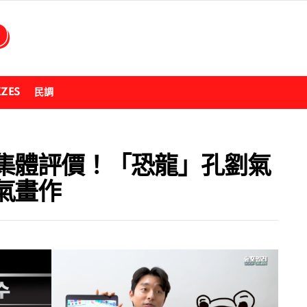
ZZES
民調
集體評價！「恐龍」孔劉氣
氣畫作