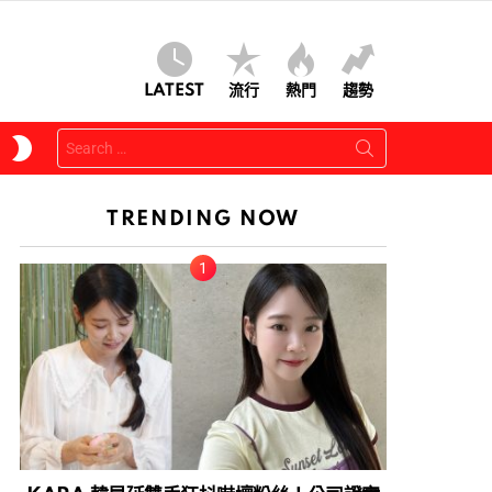
LATEST
流行
熱門
趨勢
Search
SWITCH
for:
SKIN
TRENDING NOW