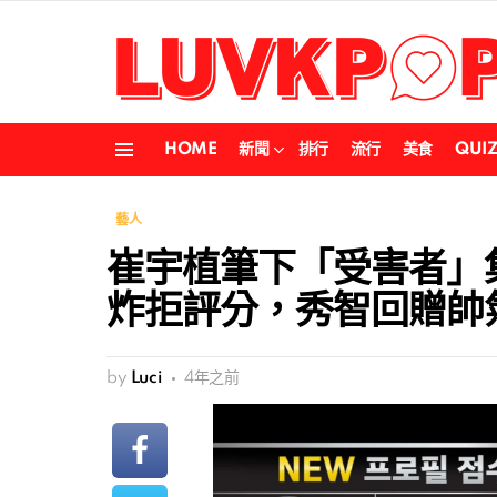
HOME
新聞
排行
流行
美食
QUI
Menu
藝人
崔宇植筆下「受害者」
炸拒評分，秀智回贈帥
by
Luci
4年之前