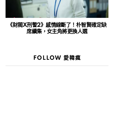
《財閥X刑警2》感情線斷了！朴智賢確定缺
席續集，女主角將更換人選
FOLLOW 愛韓瘋