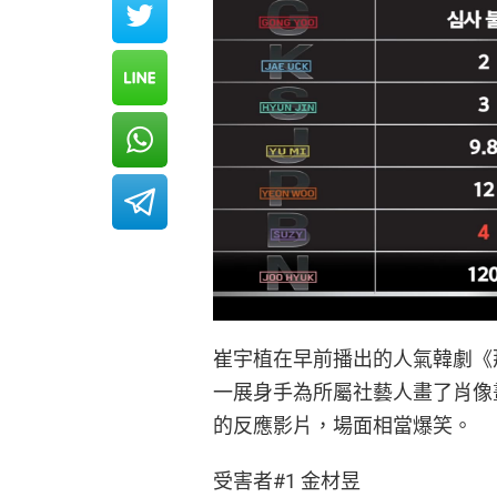
崔宇植在早前播出的人氣韓劇《
一展身手為所屬社藝人畫了肖像畫。SO
的反應影片，場面相當爆笑。
受害者#1 金材昱