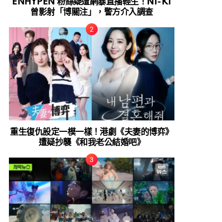
ENHYPEN 粉絲疑遭網暴直播輕生！NI-KI
曾影射「博關注」，警方介入調查
重生復仇設定一模一樣！港劇《夫妻的博弈》
遭疑抄襲《和我老公結婚吧》