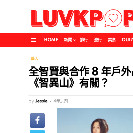
HOME
新聞
排行
流行
美食
QUI
Menu
藝人
全智賢與合作 8 年戶
《智異山》有關？
by
Jessie
4年之前