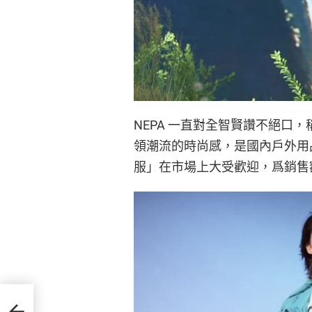
NEPA 一直對全智賢讚不絕口
領潮流的時尚感，是國內戶外用
服」在市場上大受歡迎，爲銷售
球，
小時