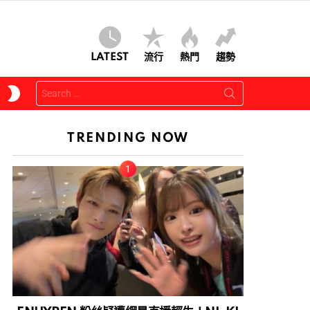
LATEST
流行
熱門
趨勢
Search
SWITCH
for:
SKIN
TRENDING NOW