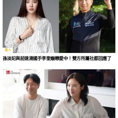
藝人
孫淡妃與前速滑國手李奎爀戀愛中！雙方所屬社都回應了