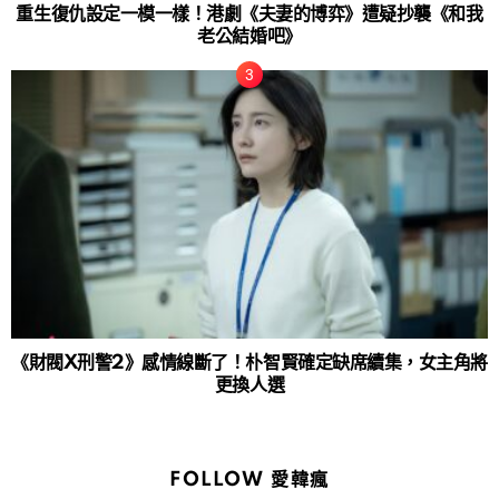
重生復仇設定一模一樣！港劇《夫妻的博弈》遭疑抄襲《和我
老公結婚吧》
《財閥X刑警2》感情線斷了！朴智賢確定缺席續集，女主角將
更換人選
FOLLOW 愛韓瘋