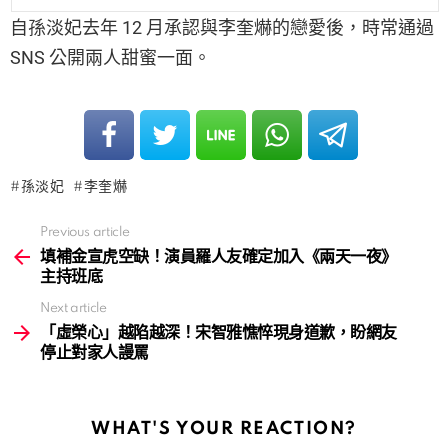
自孫淡妃去年 12 月承認與李奎爀的戀愛後，時常通過
SNS 公開兩人甜蜜一面。
孫淡妃
李奎爀
Previous article
See
more
填補金宣虎空缺！演員羅人友確定加入《兩天一夜》
主持班底
Next article
「虛榮心」越陷越深！宋智雅憔悴現身道歉，盼網友
停止對家人謾罵
WHAT'S YOUR REACTION?