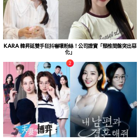
KARA 韓昇延雙手狂抖嚇壞粉絲！公司證實「頸椎間盤突出惡
化」