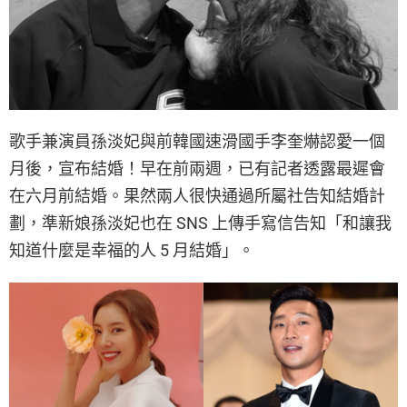
歌手兼演員孫淡妃與前韓國速滑國手李奎爀認愛一個
月後，宣布結婚！早在前兩週，已有記者透露最遲會
在六月前結婚。果然兩人很快通過所屬社告知結婚計
劃，準新娘孫淡妃也在 SNS 上傳手寫信告知「和讓我
知道什麼是幸福的人 5 月結婚」。