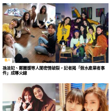
藝人
孫淡妃、鄭麗媛等人閨密情破裂，記者揭「假水產業者事
件」成導火線