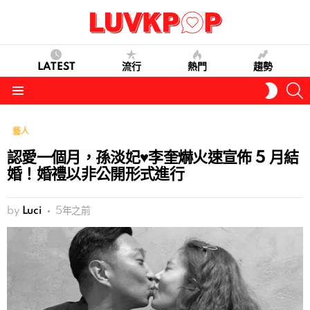
LATEST
流行
熱門
趨勢
S
SWITC
SKIN
Menu
藝人
認愛一個月，孫淡妃♥李奎爀火速宣佈 5 月結
婚！婚禮以非公開形式進行
by
Luci
5年之前