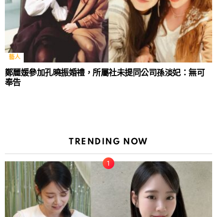
藝人
鄭麗媛參加孔曉振婚禮，所屬社未提同公司孫淡妃：無可
奉告
TRENDING NOW