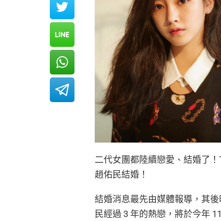
二代女團都陸續戀愛、結婚了！T-
趙佑民結婚！
結婚消息最先由媒體報導，其後昭妍所
民經過 3 年的熱戀，將於今年 1