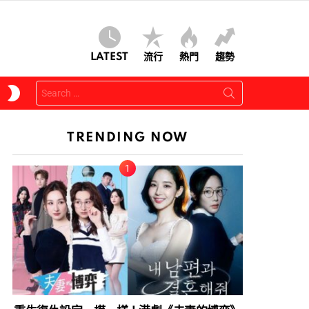
LATEST
流行
熱門
趨勢
Search
SWITCH
for:
SKIN
TRENDING NOW