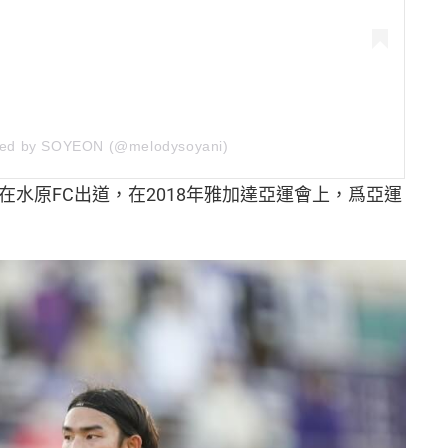
ared by SOYEON (@melodysoyani)
8 年在水原FC出道，在2018年雅加達亞運會上，爲亞運