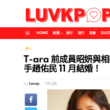
HOME
新聞
排行
流行
美食
QUI
Menu
藝人
T-ara 前成員昭妍與
手趙佑民 11 月結婚！
by
Laney
5年之前