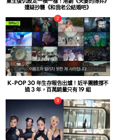
重生復仇設定一模一樣！港劇《夫妻的博弈》
遭疑抄襲《和我老公結婚吧》
K-POP 30 年生存報告出爐！近半團體撐不
過 3 年，百萬銷量只有 19 組