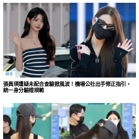
綜合
張員瑛遭疑未配合查驗掀風波！機場公社出手修正指引，
統一身分驗證規範