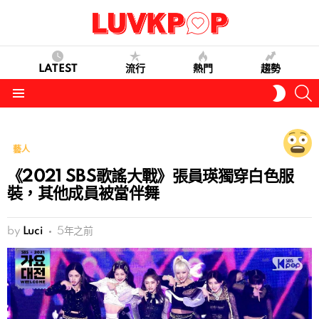
LATEST
流行
熱門
趨勢
S
SWITC
SKIN
Menu
藝人
《2021 SBS歌謠大戰》張員瑛獨穿白色服
裝，其他成員被當伴舞
by
Luci
5年之前