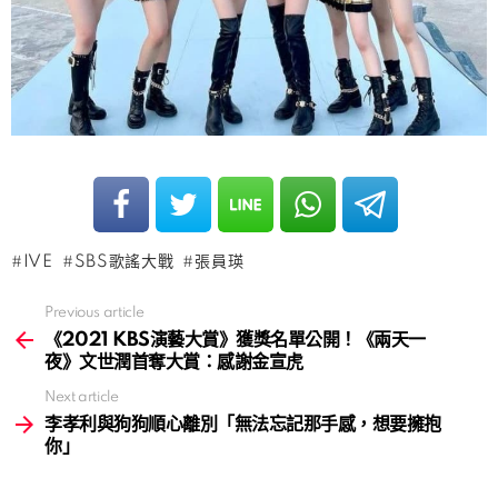
IVE
SBS歌謠大戰
張員瑛
Previous article
See
more
《2021 KBS演藝大賞》獲獎名單公開！《兩天一
夜》文世潤首奪大賞：感謝金宣虎
Next article
李孝利與狗狗順心離別「無法忘記那手感，想要擁抱
你」