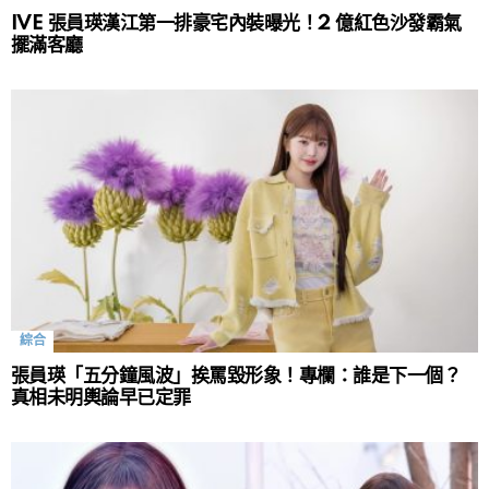
IVE 張員瑛漢江第一排豪宅內裝曝光！2 億紅色沙發霸氣
擺滿客廳
綜合
張員瑛「五分鐘風波」挨罵毀形象！專欄：誰是下一個？
真相未明輿論早已定罪