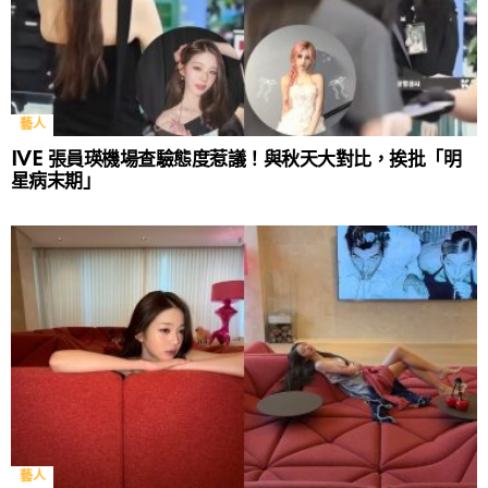
藝人
IVE 張員瑛機場查驗態度惹議！與秋天大對比，挨批「明
星病末期」
藝人