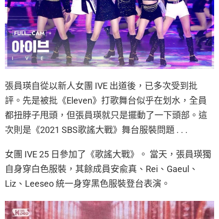
張員瑛自從以新人女團 IVE 出道後，已多次受到批
評。先是被批《Eleven》打歌舞台似乎在划水，全員
都扭脖子甩頭，但張員瑛就只是擺動了一下頭部。這
次則是《2021 SBS歌謠大戰》舞台服裝問題 . . .
女團 IVE 25 日參加了《歌謠大戰》。 當天，張員瑛獨
自身穿白色服裝，其餘成員安兪真、Rei、Gaeul、
Liz、Leeseo 統一身穿黑色服裝登台表演。