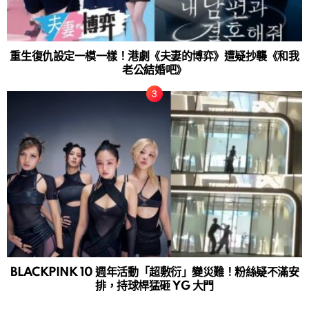
重生復仇設定一模一樣！港劇《夫妻的博弈》遭疑抄襲《和我
老公結婚吧》
BLACKPINK 10 週年活動「超敷衍」變災難！粉絲疑不滿安
排，持球桿猛砸 YG 大門