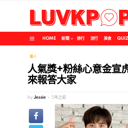
HOME
新聞
排行
流行
美食
QUI
Menu
藝人
人氣獎+粉絲心意金宣
來報答大家
by
Jessie
5年之前