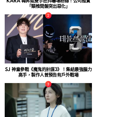
KARA 韓昇延雙手狂抖嚇壞粉絲！公司證實
「頸椎間盤突出惡化」
SJ 神童參戰《魔鬼的計謀3》！集結最強腦力
高手，製作人曾預告有戶外戰場