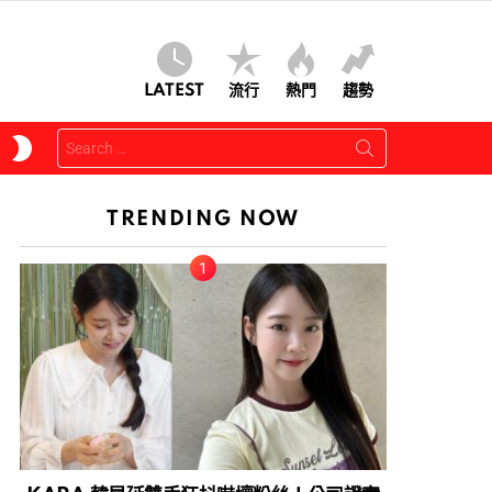
LATEST
流行
熱門
趨勢
Search
SWITCH
for:
SKIN
TRENDING NOW