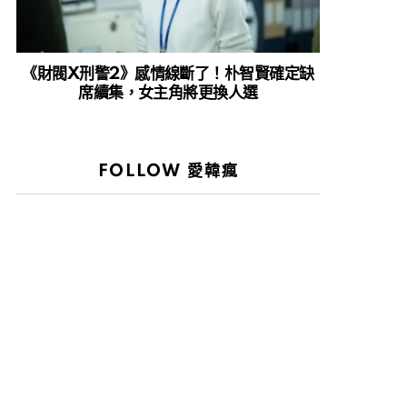
《財閥X刑警2》感情線斷了！朴智賢確定缺
席續集，女主角將更換人選
FOLLOW 愛韓瘋