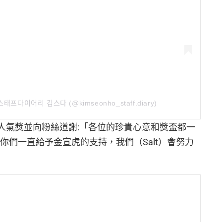
ᅩ스태프다이어리 김스다 (@kimseonho_staff.diary)
官方 IG 貼出人氣獎並向粉絲道謝:「各位的珍貴心意和獎盃都一
你們一直給予金宣虎的支持，我們（Salt）會努力