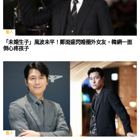
藝人
「未婚生子」風波未平！鄭雨盛閃婚圈外女友，韓網一面
倒心疼孩子
藝人