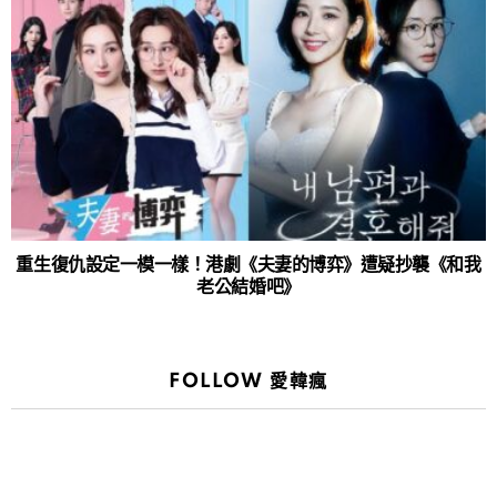
重生復仇設定一模一樣！港劇《夫妻的博弈》遭疑抄襲《和我
老公結婚吧》
FOLLOW 愛韓瘋