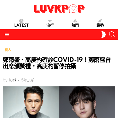
LATEST
流行
熱門
趨勢
S
SWITC
SKIN
Menu
藝人
鄭雨盛、高庚杓確診COVID-19！鄭雨盛曾
出席頒獎禮，高庚杓暫停拍攝
by
Luci
5年之前