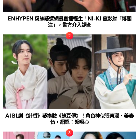
ENHYPEN 粉絲疑遭網暴直播輕生！NI-KI 曾影射「博關
注」，警方介入調查
AI BL劇《針香》疑換臉《綠豆傳》！角色神似張東潤、姜泰
伍，網怒：超噁心