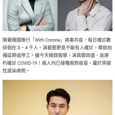
隨著韓國推行「With Corona」病毒共疫，每日確診數
徘徊在 3 – 4 千人。演藝圈更是不斷有人確診，導致拍
攝延期或停工。據今天韓媒報導，演員鄭雨盛、高庚
杓確診 COVID-19！兩人均已接種兩劑疫苗，屬於突破
性感染病例。