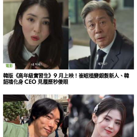
電影
韓版《高年級實習生》9 月上映！崔岷植變銀髮新人、韓
韶禧化身 CEO 見履歷秒傻眼