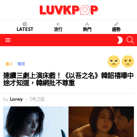
LATEST
流行
熱門
趨勢
S
SWITC
SKIN
Menu
藝人
電視
連續三劇上演床戲！《以吾之名》韓韶禧曝中
途才知道，韓網批不尊重
by
Laney
5年之前