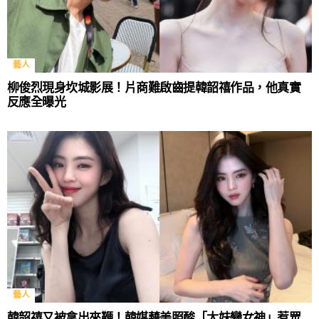
藝人
柳俊烈現身坎城影展！片商難啟齒提韓韶禧作品，他真實
反應全曝光
藝人
韓韶禧又被拿出來鞭！韓媒藉美照酸「太妹變女神」惹眾