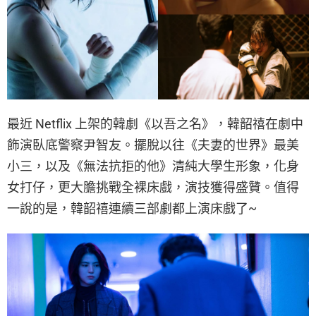
最近 Netflix 上架的韓劇《以吾之名》，韓韶禧在劇中
飾演臥底警察尹智友。擺脫以往《夫妻的世界》最美
小三，以及《無法抗拒的他》清純大學生形象，化身
女打仔，更大膽挑戰全裸床戲，演技獲得盛贊。值得
一說的是，韓韶禧連續三部劇都上演床戲了~