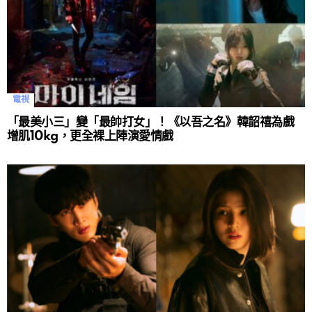
電視
「最美小三」變「最帥打女」！《以吾之名》韓韶禧為戲
增肌10kg，更全裸上陣演愛情戲