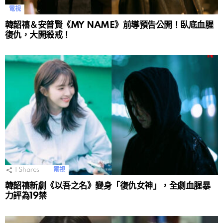
電視
韓韶禧＆安普賢《MY NAME》前導預告公開！臥底血腥
復仇，大開殺戒！
1
Shares
電視
韓韶禧新劇《以吾之名》變身「復仇女神」，全劇血腥暴
力評為19禁