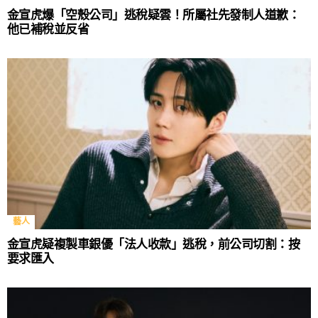
金宣虎爆「空殼公司」逃稅疑雲！所屬社先發制人道歉：
他已補稅並反省
藝人
金宣虎疑複製車銀優「法人收款」逃稅，前公司切割：按
要求匯入