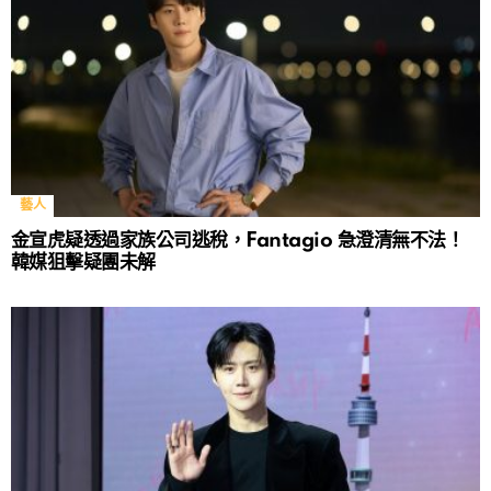
藝人
金宣虎疑透過家族公司逃稅，Fantagio 急澄清無不法！
韓媒狙擊疑團未解