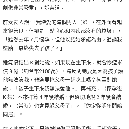
創傷非常嚴重」，訴苦道。
前女友 A 說:「我深愛的這個男人（K），在外面看起
來很善良，但卻是一點良心和內疚都沒有的垃圾」，
「雖然去年 7 月懷孕，但他以結婚承諾為由，勸誘我
墮胎，最終失去了孩子。」
她氣憤指出 K 對她說，如果現在生下來，就會慘遭求
償 9 億（約台幣2100萬），還反問她要是因為孩子讓
他無法演戲，難道要拖父母一起吃土嗎？甚至對她
說，「孩子生下來我無法愛他。」再補充，（懷孕後
K 某）本來打算 4 年後結婚，但確切地說 2 年後會結
婚，（當時）也會見過父母了」，「約定從明年開始
同居」。
在 K 的約定下，最終被迫做了墮胎手術，手術當天，