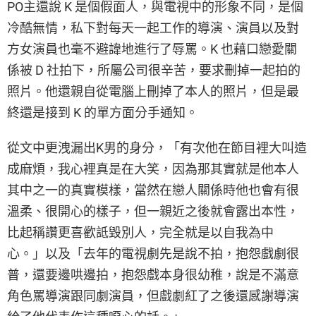
PO主還說 K 是個假面人，與電視中的形象不同，是個
冷酷無情，私下對每天一起工作的導演、演員以及對
方女演員也毫不避諱地進行了辱罵。K 也藉口戀愛關
係被 D 社拍下，所屬公司很辛苦，要求刪掉一起拍的
照片。他還親自從電腦上刪掉了本人的照片，但是最
終還是接到 K 的單方面分手通知。
從文中更洩漏出K男的身分，「有次他在節目裡大叫造
成麻煩，我心裡真是在大笑，因為那其實就是他本人
其中之一的真實模樣，當然在戀人關係時他也會有很
溫柔、很開心的樣子，但一親近之後就會露出本性，
比起稱讚更喜歡詆毀別人，完全就是以自我為中
心。」以及「去年的電視劇先是說不拍，抱怨戲劇很
普，還要邊哄邊拍，抱怨戲本身很幼稚，說是不滿意
角色罵導演跟同劇演員，但戲劇紅了之後還感謝導演