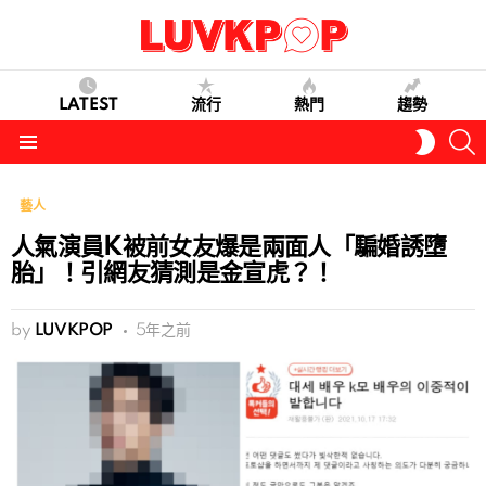
LATEST
流行
熱門
趨勢
S
SWITC
SKIN
Menu
藝人
人氣演員K被前女友爆是兩面人「騙婚誘墮
胎」！引網友猜測是金宣虎？！
by
LUVKPOP
5年之前