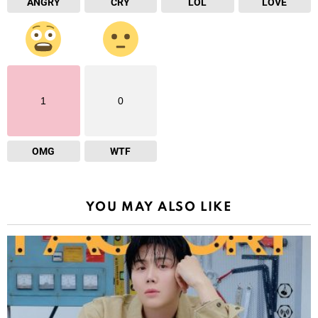
ANGRY
CRY
LOL
LOVE
1
0
OMG
WTF
YOU MAY ALSO LIKE