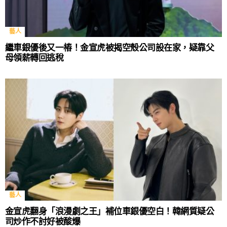
藝人
繼車銀優後又一樁！金宣虎被揭空殼公司設在家，疑靠父
母領薪轉回逃稅
藝人
金宣虎翻身「浪漫劇之王」補位車銀優空白！韓網質疑公
司炒作不討好被酸爆