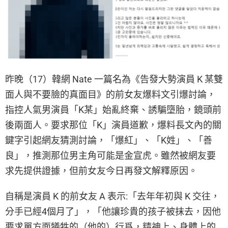
昨晚（17）韓網 Nate 一篇名為《告發大勢演員 K 某雙
面人與不要臉的真面目》的前女友爆料文引爆討論，
指控人氣男演員「K某」始亂終棄、誘騙墮胎，鏡頭前
後兩面人。要求那位「K」演員道歉，爆料長文內的關
鍵字引起網友猜測討論，「爆紅」、「K姓」、「善
良」，推測那位男主角可能是金宣虎。雖然被網友要
求先提供證據，但前女友今日再發文解釋原因。
自稱是演員 K 的前女友 A 表示:「去年年初與 K 交往，
分手已經4個月了」，「他讓珍貴的孩子被抹去，因他
要求單方面犧牲的（他的）行爲，精神上、身體上的