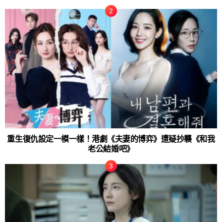
重生復仇設定一模一樣！港劇《夫妻的博弈》遭疑抄襲《和我
老公結婚吧》