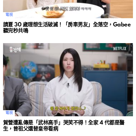
電視
請夏 30 歲理想生活破滅！「房車男友」全落空，Gabee
聽完秒共鳴
電視
賀營遭亂傳是「武林高手」哭笑不得！全家 4 代都是醫
生，曾祖父還替皇帝看病