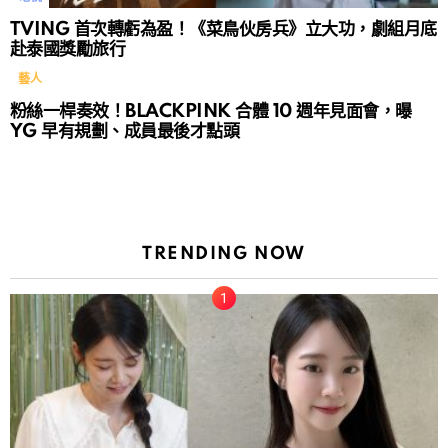
TVING 首次轉虧為盈！《菜鳥伙房兵》立大功，劇組月底
赴泰國獎勵旅行
藝人
粉絲一桿奏效！BLACKPINK 合體 10 週年見面會，曝
YG 早有規劃、成員最後才點頭
TRENDING NOW