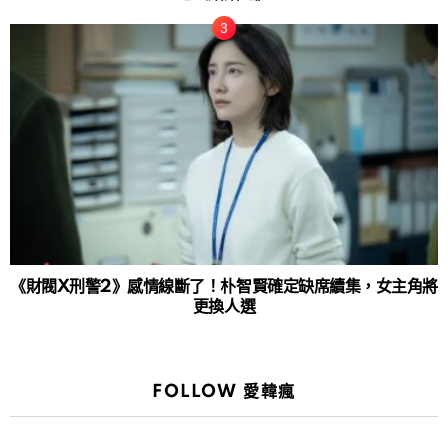
《財閥X刑警2》感情線斷了！朴智賢確定缺席續集，女主角將
更換人選
FOLLOW 愛韓瘋