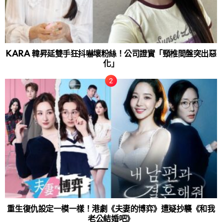
KARA 韓昇延雙手狂抖嚇壞粉絲！公司證實「頸椎間盤突出惡
化」
重生復仇設定一模一樣！港劇《夫妻的博弈》遭疑抄襲《和我
老公結婚吧》