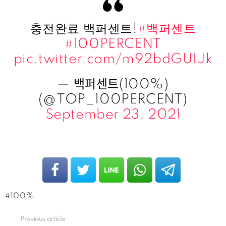
충전완료 백퍼센트!
#백퍼센트
#100PERCENT
pic.twitter.com/m92bdGUIJk
— 백퍼센트(100%)
(@TOP_100PERCENT)
September 23, 2021
100%
Previous article
See