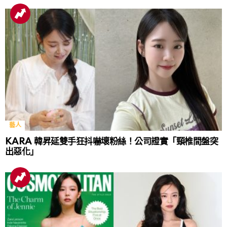
藝人
KARA 韓昇延雙手狂抖嚇壞粉絲！公司證實「頸椎間盤突
出惡化」