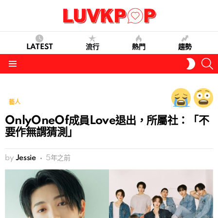
LATEST
流行
熱門
趨勢
S
SWITC
SKIN
Menu
藝人
OnlyOneOf成員Love退出，所屬社：「不
要作無謂猜測」
by
Jessie
5年之前