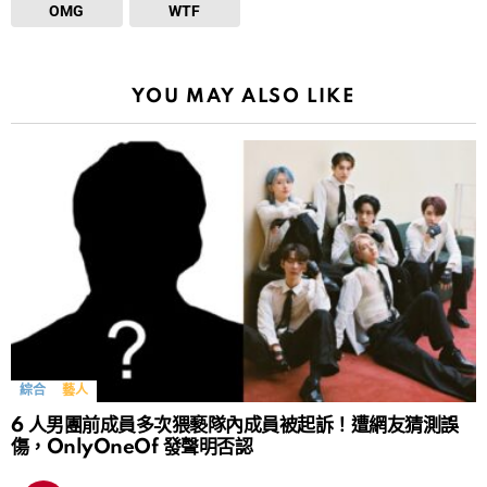
OMG
WTF
YOU MAY ALSO LIKE
綜合
藝人
6 人男團前成員多次猥褻隊內成員被起訴！遭網友猜測誤
傷，OnlyOneOf 發聲明否認