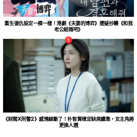
重生復仇設定一模一樣！港劇《夫妻的博弈》遭疑抄襲《和我
老公結婚吧》
《財閥X刑警2》感情線斷了！朴智賢確定缺席續集，女主角將
更換人選