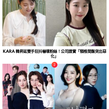
KARA 韓昇延雙手狂抖嚇壞粉絲！公司證實「頸椎間盤突出惡
化」