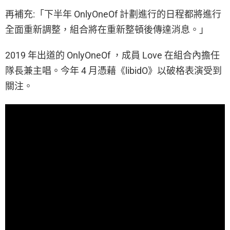
再補充:「下半年 OnlyOneOf 計劃進行的日程都將進行
全面重新調整，組合將在重新整頓後傳達消息。」
2019 年出道的 OnlyOneOf ，成員 Love 在組合內擔任
隊長兼主唱。今年 4 月憑藉《libidO》以破格表演受到
關注。