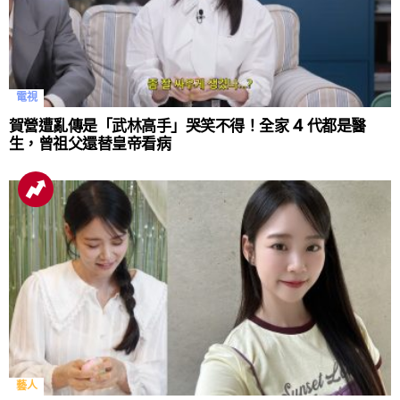
電視
賀營遭亂傳是「武林高手」哭笑不得！全家 4 代都是醫
生，曾祖父還替皇帝看病
藝人