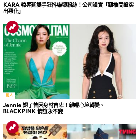
KARA 韓昇延雙手狂抖嚇壞粉絲！公司證實「頸椎間盤突
出惡化」
藝人
Jennie 認了曾因身材自卑！親曝心境轉變、
BLACKPINK 情誼永不變