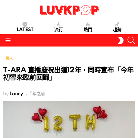
LATEST
流行
熱門
趨勢
S
SWITC
SKIN
Menu
藝人
T-ARA 直播慶祝出道12年，同時宣布「今年
初雪來臨前回歸」
by
Laney
5年之前