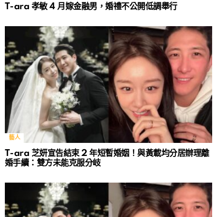
T-ara 孝敏 4 月嫁金融男，婚禮不公開低調舉行
藝人
T-ara 芝妍宣告結束 2 年短暫婚姻！與黃載均分居辦理離
婚手續：雙方未能克服分岐