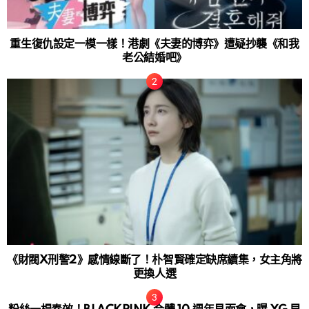
重生復仇設定一模一樣！港劇《夫妻的博弈》遭疑抄襲《和我
老公結婚吧》
《財閥X刑警2》感情線斷了！朴智賢確定缺席續集，女主角將
更換人選