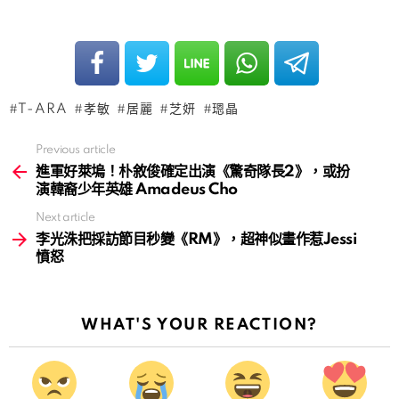
T-ARA
孝敏
居麗
芝妍
𤨒晶
Previous article
See
more
進軍好萊塢！朴敘俊確定出演《驚奇隊長2》，或扮
演韓裔少年英雄 Amadeus Cho
Next article
李光洙把採訪節目秒變《RM》，超神似畫作惹Jessi
憤怒
WHAT'S YOUR REACTION?