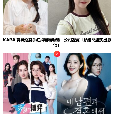
KARA 韓昇延雙手狂抖嚇壞粉絲！公司證實「頸椎間盤突出惡
化」