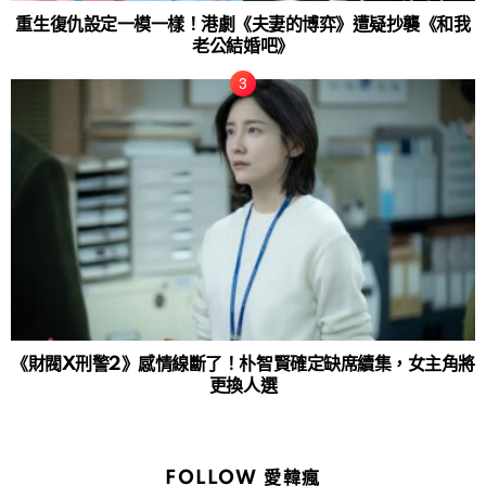
重生復仇設定一模一樣！港劇《夫妻的博弈》遭疑抄襲《和我
老公結婚吧》
《財閥X刑警2》感情線斷了！朴智賢確定缺席續集，女主角將
更換人選
FOLLOW 愛韓瘋