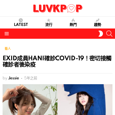
LATEST
流行
熱門
趨勢
S
SWITC
SKIN
Menu
藝人
EXID成員HANI確診COVID-19！密切接觸
確診者後染疫
by
Jessie
5年之前