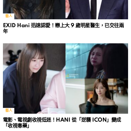
藝人
EXID Hani 迅速認愛！戀上大 9 歲明星醫生，已交往兩
年
藝人
電影、電視劇收視低迷！HANI 從「逆襲 ICON」變成
「收視毒藥」